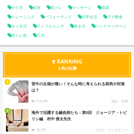
やり方
症状
筋トレ
マッサージ
原因
トレーニング
パフォーマンス
日常生活
プチ断食
タイ古式
インフルエンザ
巻き方
ハンドマッサージ
筋トレ前
工夫
RANKING
人気の記事
む
1
背中の左側が痛い！そんな時に考えられる病気や対策
は？
514,395
悩み・症状
む
2
海外で活躍する鍼灸師たち：第5回 ジョージア・トビ
リシ編 村中 僚太先生
10,707
コラム・インタビュー