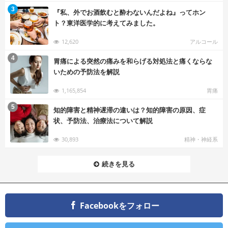
む
3
『私、外でお酒飲むと酔わないんだよね』ってホン
ト？東洋医学的に考えてみました。
12,620
アルコール
む
4
胃痛による突然の痛みを和らげる対処法と痛くならな
いための予防法を解説
1,165,854
胃痛
む
5
知的障害と精神遅滞の違いは？知的障害の原因、症
状、予防法、治療法について解説
30,893
精神・神経系
続きを見る
Facebookをフォロー