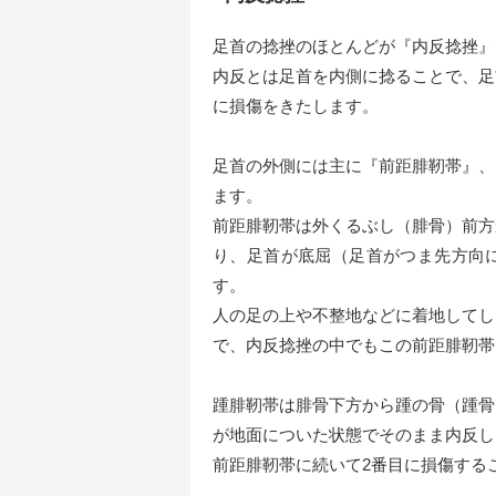
足首の捻挫のほとんどが『内反捻挫』
内反とは足首を内側に捻ることで、足
に損傷をきたします。
足首の外側には主に『前距腓靭帯』、
ます。
前距腓靭帯は外くるぶし（腓骨）前方
り、足首が底屈（足首がつま先方向
す。
人の足の上や不整地などに着地してし
で、内反捻挫の中でもこの前距腓靭帯
踵腓靭帯は腓骨下方から踵の骨（踵骨
が地面についた状態でそのまま内反し
前距腓靭帯に続いて2番目に損傷する