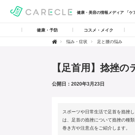
健康・美容の情報メディア 「ケ
健康・予防
コスメ・メイク
【

悩み・症状
足と腰の悩み
ケ
ア
ク
ル
】
【足首用】捻挫の
公開日：2020年3月23日
スポーツや日常生活で足首を捻挫し
は、足首の捻挫について捻挫の種類
巻き方や注意点をご紹介します。