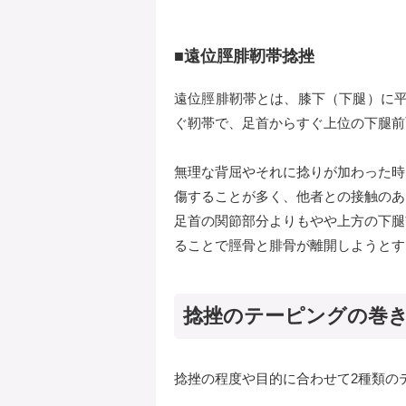
■遠位脛腓靭帯捻挫
遠位脛腓靭帯とは、膝下（下腿）に平
ぐ靭帯で、足首からすぐ上位の下腿前
無理な背屈やそれに捻りが加わった時
傷することが多く、他者との接触のあ
足首の関節部分よりもやや上方の下腿
ることで脛骨と腓骨が離開しようとす
捻挫のテーピングの巻
捻挫の程度や目的に合わせて2種類の