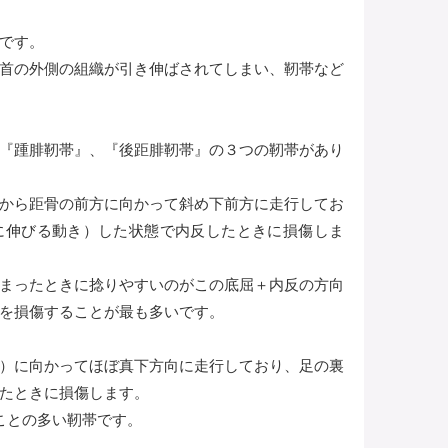
です。
首の外側の組織が引き伸ばされてしまい、靭帯など
『踵腓靭帯』、『後距腓靭帯』の３つの靭帯があり
から距骨の前方に向かって斜め下前方に走行してお
に伸びる動き）した状態で内反したときに損傷しま
まったときに捻りやすいのがこの底屈＋内反の方向
を損傷することが最も多いです。
）に向かってほぼ真下方向に走行しており、足の裏
たときに損傷します。
ことの多い靭帯です。