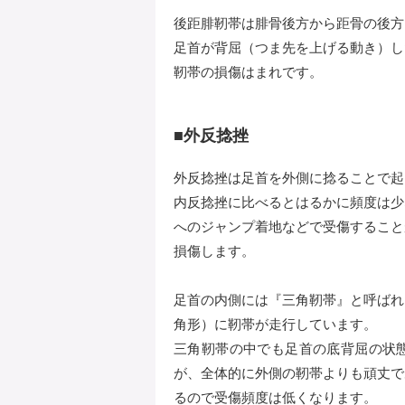
後距腓靭帯は腓骨後方から距骨の後方
足首が背屈（つま先を上げる動き）し
靭帯の損傷はまれです。
■外反捻挫
外反捻挫は足首を外側に捻ることで起
内反捻挫に比べるとはるかに頻度は少
へのジャンプ着地などで受傷すること
損傷します。
足首の内側には『三角靭帯』と呼ばれ
角形）に靭帯が走行しています。
三角靭帯の中でも足首の底背屈の状
が、全体的に外側の靭帯よりも頑丈で
るので受傷頻度は低くなります。