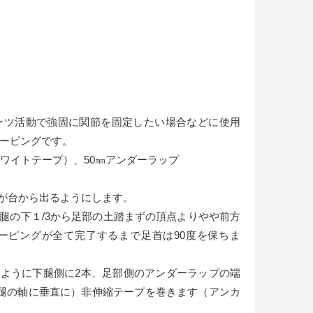
ーツ活動で強固に関節を固定したい場合などに使用
ーピングです。
ワイトテープ）、50㎜アンダーラップ
分が台から出るようにします。
下腿の下１/3から足部の土踏まずの頂点よりやや前方
ーピングが全て完了するまで足首は90度を保ちま
るように下腿側に2本、足部側のアンダーラップの端
腿の軸に垂直に）非伸縮テープを巻きます（アンカ