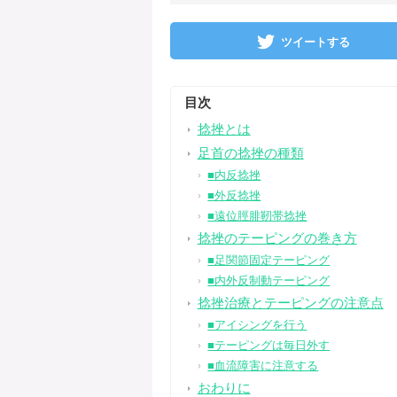
ツイートする
目次
捻挫とは
足首の捻挫の種類
■内反捻挫
■外反捻挫
■遠位脛腓靭帯捻挫
捻挫のテーピングの巻き方
■足関節固定テーピング
■内外反制動テーピング
捻挫治療とテーピングの注意点
■アイシングを行う
■テーピングは毎日外す
■血流障害に注意する
おわりに