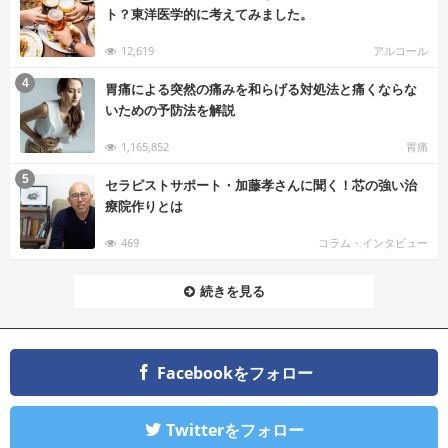
ト？東洋医学的に考えてみました。
12,619
アルコール
む
4
胃痛による突然の痛みを和らげる対処法と痛くならな
いための予防法を解説
1,165,852
胃痛
む
5
セラピストサポート・加藤孝さんに聞く！芯の強い治
療院作りとは
469
コラム・インタビュー
続きを見る
Facebookをフォロー
Twitterをフォロー