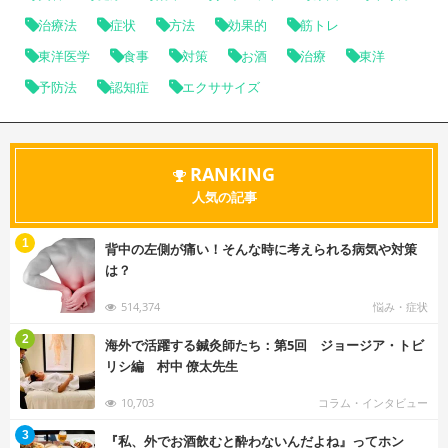
治療法
症状
方法
効果的
筋トレ
東洋医学
食事
対策
お酒
治療
東洋
予防法
認知症
エクササイズ
RANKING
人気の記事
む
1
背中の左側が痛い！そんな時に考えられる病気や対策
は？
514,374
悩み・症状
む
2
海外で活躍する鍼灸師たち：第5回 ジョージア・トビ
リシ編 村中 僚太先生
10,703
コラム・インタビュー
む
3
『私、外でお酒飲むと酔わないんだよね』ってホン