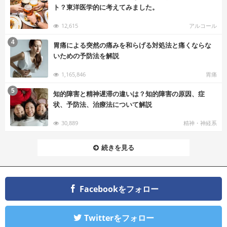
ト？東洋医学的に考えてみました。
12,615
アルコール
む
4
胃痛による突然の痛みを和らげる対処法と痛くならな
いための予防法を解説
1,165,846
胃痛
む
5
知的障害と精神遅滞の違いは？知的障害の原因、症
状、予防法、治療法について解説
30,889
精神・神経系
続きを見る
Facebookをフォロー
Twitterをフォロー