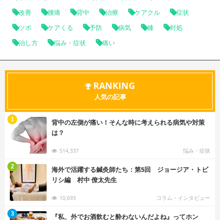
改善
腰痛
背中
治療
ケアクル
症状
ツボ
ケアくる
予防
病気
膝
対処
治し方
悩み・症状
痛い
RANKING
人気の記事
む
1
背中の左側が痛い！そんな時に考えられる病気や対策
は？
514,337
悩み・症状
む
2
海外で活躍する鍼灸師たち：第5回 ジョージア・トビ
リシ編 村中 僚太先生
10,693
コラム・インタビュー
む
3
『私、外でお酒飲むと酔わないんだよね』ってホン