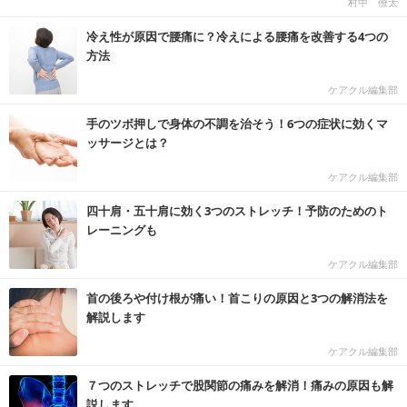
村中 僚太
冷え性が原因で腰痛に？冷えによる腰痛を改善する4つの
方法
ケアクル編集部
手のツボ押しで身体の不調を治そう！6つの症状に効くマ
ッサージとは？
ケアクル編集部
四十肩・五十肩に効く3つのストレッチ！予防のためのト
レーニングも
ケアクル編集部
首の後ろや付け根が痛い！首こりの原因と3つの解消法を
解説します
ケアクル編集部
７つのストレッチで股関節の痛みを解消！痛みの原因も解
説します