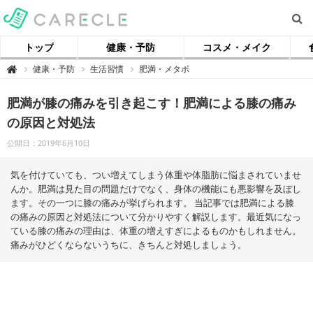
トップ
健康・予防
コスメ・メイク
【
健康・予防
生活習慣
肥満・メタボ

ケ
ア
ク
肥満が膝の痛みを引き起こす！肥満による膝の痛み
ル
】
の原因と対処法
公開日：2019年6月10日
気を付けていても、つい増えてしまう体重や体脂肪に悩まされていませ
んか。肥満は見た目の問題だけでなく、身体の機能にも悪影響を及ぼし
ます。その一つに膝の痛みが挙げられます。 当記事では肥満による膝
の痛みの原因と対処法について分かりやすく解説します。最近気になっ
ている膝の痛みの理由は、体重の増えすぎによるものかもしれません。
痛みがひどくならないうちに、きちんと対処しましょう。