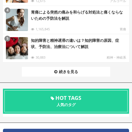
12,615
アルコール
む
4
胃痛による突然の痛みを和らげる対処法と痛くならな
いための予防法を解説
1,165,845
胃痛
む
5
知的障害と精神遅滞の違いは？知的障害の原因、症
状、予防法、治療法について解説
30,883
精神・神経系
続きを見る
HOT TAGS
人気のタグ