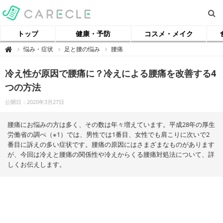
トップ
健康・予防
コスメ・メイク
【
悩み・症状
足と腰の悩み
腰痛

ケ
ア
ク
冷え性が原因で腰痛に？冷えによる腰痛を改善する4
ル
】
つの方法
公開日：2020年3月27日
腰痛にお悩みの方は多く、その数は年々増えています。平成28年の厚生
労働省の調べ（※1）では、男性では1番目、女性でも肩こりに次いで2
番目に訴えの多い症状です。腰痛の原因にはさまざまなものがあります
が、今回は冷えと腰痛の関係性や冷えからくる腰痛対処法について、詳
しくお伝えします。