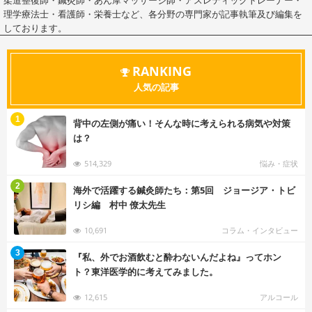
柔道整復師・鍼灸師・あん摩マッサージ師・アスレティックトレーナー・
理学療法士・看護師・栄養士など、各分野の専門家が記事執筆及び編集を
しております。
RANKING
人気の記事
む
1
背中の左側が痛い！そんな時に考えられる病気や対策
は？
514,329
悩み・症状
む
2
海外で活躍する鍼灸師たち：第5回 ジョージア・トビ
リシ編 村中 僚太先生
10,691
コラム・インタビュー
む
3
『私、外でお酒飲むと酔わないんだよね』ってホン
ト？東洋医学的に考えてみました。
12,615
アルコール