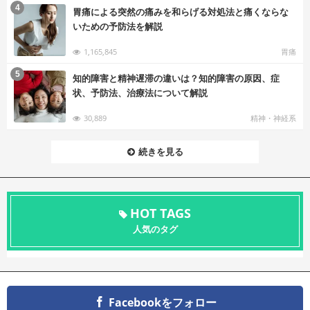
む
4
胃痛による突然の痛みを和らげる対処法と痛くならな
いための予防法を解説
1,165,845
胃痛
む
5
知的障害と精神遅滞の違いは？知的障害の原因、症
状、予防法、治療法について解説
30,889
精神・神経系
続きを見る
HOT TAGS
人気のタグ
Facebookをフォロー