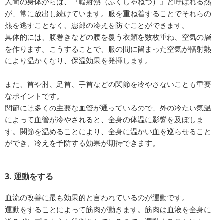
人間の身体からは、『輻射熱（ふくしゃねつ）』と呼ばれる熱
が、常に放出し続けています。服を重ね着することでそれらの
熱を逃すことなく、患部の冷えを防ぐことができます。
具体的には、腹巻きなどの腰を覆う衣類を数枚重ね、空気の層
を作ります。こうすることで、服の間に留まった空気が輻射熱
により温かくなり、保温効果を発揮します。
また、首や肘、足首、手首などの関節を冷やさないことも重要
なポイントです。
関節には多くの主要な血管が通っているので、外の冷たい気温
によって血管が冷やされると、全身の体温に影響を及ぼしま
す。関節を温めることにより、全身に温かい血を巡らせること
ができ、冷えを予防する効果が期待できます。
3. 運動をする
血流の改善に最も効果的と言われているのが運動です。
運動をすることによって筋肉が動きます。筋肉は血液を全身に