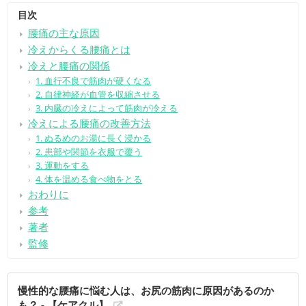
目次
腰痛の主な原因
冷えからくる腰痛とは
冷えと腰痛の関係
1. 血行不良で筋肉が硬くなる
2. 自律神経が血管を収縮させる
3. 内臓の冷えによって筋肉が冷える
冷えによる腰痛の改善方法
1. ぬるめのお湯に長く浸かる
2. 患部や関節を衣服で覆う
3. 運動をする
4. 体を温める食べ物をとる
おわりに
参考
著者
監修
慢性的な腰痛に悩む人は、お尻の筋肉に原因があるのか
も？ - 【ケアクル】