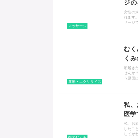
ジの
す！
女性の
れます
サージ
マッサージ
説しま
記事を読む
むく
くみ
介
朝起き
せんか
う原因
運動・エクササイズ
ます。
介しま
記事を読む
私、
医学
私、お
したこ
してが
顔のむくみ