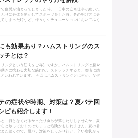
ぎて疲労が溜まってしまった時、一日中の立ち仕事が続いた
しぶりに身体を動かしてスポーツをした時、冬の明け方に身
えてしまった時など、様々なシチュエーションにおいてふく
が凝ったり、つったり、むくんだりすることがあります。 当
はふくらはぎのストレッチ方法について分かりやすく解説し
ストレッチを行うことで辛いふくらはぎのトラブルを改善
康的で美しい脚を手に入れましょう。
にも効果あり？ハムストリングのス
ッチとは？
トリングという筋肉をご存知ですか。ハムストリングは膝や
の動きに携わる大切な筋肉で、ストレッチすると、腰痛に効
るといわれています。 今回はハムストリングとは何か、なぜ
のか、ハムストリングのストレッチ方法とその効果について
していきます。
テの症状や時期、対策は？夏バテ回
シピも紹介します！
ると、何となくだるかったり食欲が落ちたりしませんか。夏
からと放っておくのはちょっと危険かもしれません。夏の暑
だまだ続くので、夏バテ対策をしっかり行い、辛い症状から
復させましょう。夏バテの症状や、対処法、食欲がない時で