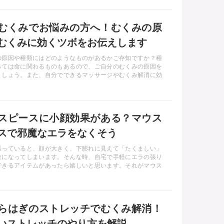
むくみでお悩みの方へ！むくみの原
むくみに効くツボをお伝えします
の原因や種類にはどのようなものがあるかご存知ですか？種
っては命に関わるものもあるので、ご自分のむくみの原因を
ましょう。また、自分でできるマッサージやむくみ解消に効
るツボについてもご説明します。
スピースに小顔効果がある？マウス
スで邪魔なエラをなくそう
張っていると、顔が大きく、下膨れに見えて「たくましい」
象になってしまいます。そんな時、自宅で手軽にエラの張り
できるアイテムがあったら嬉しいと思います。それがマウス
です。 当記事ではマウスピースで小顔になれる理由や、効果
い方をお伝えします。
らはぎのストレッチでむくみ解消！
いストレッチのやり方を解説