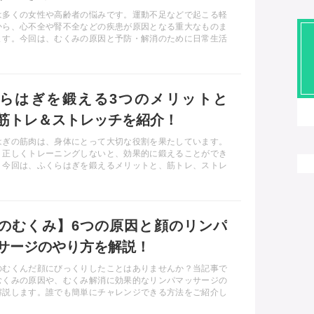
は多くの女性や高齢者の悩みです。運動不足などで起こる軽
から、心不全や腎不全などの疾患が原因となる重大なものま
ます。今回は、むくみの原因と予防・解消のために日常生活
付けること、マッサージの注意点をご説明します。
らはぎを鍛える3つのメリットと
筋トレ＆ストレッチを紹介！
はぎの筋肉は、身体にとって大切な役割を果たしています。
、正しくトレーニングしないと、効果的に鍛えることができ
。今回は、ふくらはぎを鍛えるメリットと、筋トレ、ストレ
マッサージの方法をお伝えします。
のむくみ】6つの原因と顔のリンパ
サージのやり方を解説！
のむくんだ顔にびっくりしたことはありませんか？当記事で
むくみの原因や、むくみ解消に効果的なリンパマッサージの
解説します。誰でも簡単にチャレンジできる方法をご紹介し
で、ぜひ実践して美しい小顔を手に入れましょう！