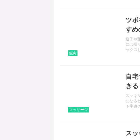
も食べ
記事を読む
ツボ
すめ
逆子や
には様
ックス
鍼灸
か。そ
につい
記事を読む
自宅
きる
す！
スッキ
になる
下半身
マッサージ
す。簡
伝授し
記事を読む
スッ