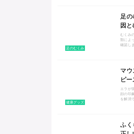
記事を読む
足の
因と
むくみ
類によ
確認し
足のむくみ
果のあ
記事を読む
マウ
ピー
エラが
顔の印
を解消
健康グッズ
ピース
的な使
記事を読む
ふく
正し