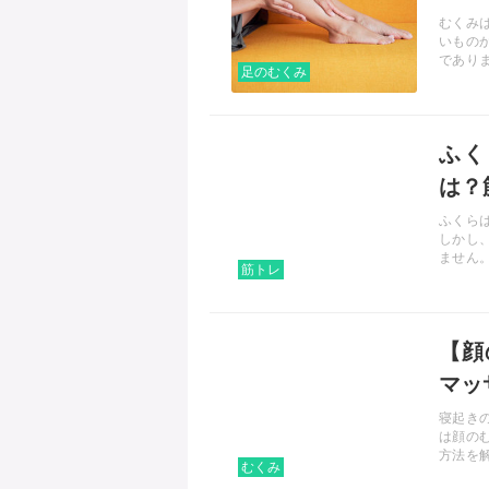
むくみ
いもの
であり
足のむくみ
で気を
記事を読む
ふく
は？
ふくら
しかし
ません
筋トレ
ッチ、
記事を読む
【顔
マッ
寝起き
は顔の
方法を
むくみ
ますの