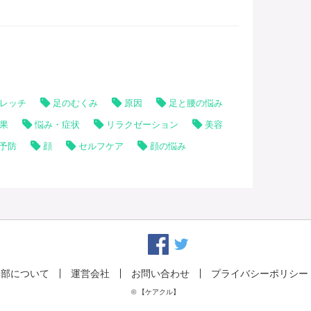
もスッキリ。むくみしらずのちょっと素敵な明日を迎えまし
レッチ
足のむくみ
原因
足と腰の悩み
果
悩み・症状
リラクゼーション
美容
予防
顔
セルフケア
顔の悩み
集部について
運営会社
お問い合わせ
プライバシーポリシー
© 【ケアクル】