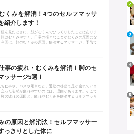
記事を読む
2
むくみを解消！4つのセルフマッサ
を紹介します！
て鏡を見たときに、顔がむくんでびっくりしたことはありま
記事を読む
3
？顔はむくみやすく、日常の様々なことがむくみの原因にな
。今回は、顔のむくみの原因、解消するマッサージ、予防で
けることについて解説します。
記事を読む
4
仕事の疲れ・むくみを解消！脚のセ
マッサージ5選！
立ち仕事や、バスや電車など、通勤の移動で足が疲れていま
？立った姿勢が疲れやすいのには、理由があります。そこで
記事を読む
5
、脚の疲れの原因と、疲れやむくみを解消するセルフマッサ
ご紹介します。
みの原因と解消法！セルフマッサー
すっきりとした体に