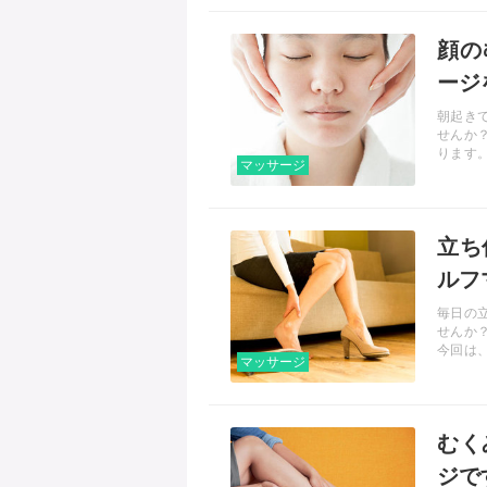
記事を読む
顔の
ージ
朝起き
せんか
ります
マッサージ
気をつ
記事を読む
立ち
ルフ
毎日の
せんか
今回は
マッサージ
ージを
記事を読む
むく
ジで