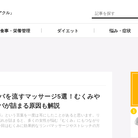
アクル」
食事・栄養管理
ダイエット
悩み・症状
パを流すマッサージ5選！むくみや
パが詰まる原因も解説
記事を読む
1
パ』という言葉を一度は耳にしたことがあると思います。リ
流れが詰まると、多くの女性が悩む『むくみ』にもつながり
今回はむくみに効果的なリンパマッサージやストレッチの方
位別にお伝えします。