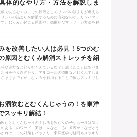
具体的なやり方・方法を解説しま
大敵であるむくみ。その原因としてリンパの詰まりが考えら
。リンパの詰まりを解消するために有効なのが、リンパマッ
です。むくみが起こる原因や、効果的なマッサージ方法を解
す。スッキリ美脚を目指しましょう。
みを改善したい人は必見！5つのむ
の原因とむくみ解消ストレッチを紹
た時や夕方など顔がむくんでいるな？と感じたことはありま
？水分を摂り過ぎたり、アルコールの摂取などむくんでしま
はさまざまですが、むくみを解消することで体もスッキリし
今回は、むくみを改善したいひとに有効なストレッチをご紹
す。
お酒飲むとむくんじゃうの！を東洋
でスッキリ解結！
酒飲むとむくんじゃうの！お酒を飲む女の子なら一度は気に
とのあるこのワード。実はこんなところに原因が！なぜどう
わかれば、その対策もバッチリ！東洋医学で疑問もスッキリ