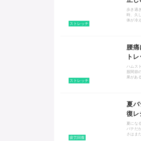
歩き過
時、久
体が冷
ストレッチ
らはぎ
記事で
ます。
記事を読む
し、健
腰痛
トレ
ハムス
股関節
果があ
ストレッチ
重要な
お伝え
記事を読む
夏バ
復レ
夏にな
バテだ
さはま
疲労回復
体を回