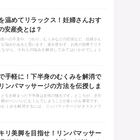
やすいおすすめの食事をご紹介します。
を温めてリラックス！妊婦さんおす
の安産灸とは？
難産への不安や、つわり、むくみなどの症状など、妊婦さん
々な悩みがあると思います。薬を使わず、お灸の効果でリラ
しながら、それらの悩みを解決してみてはいかがでしょう
こで、妊婦さん必見の「安産灸」の効果や費用、注意点など
て詳しく説明します。
で手軽に！下半身のむくみを解消で
リンパマッサージの方法を伝授しま
リと引き締まった下半身は女性の憧れです。ところが、夕方
と脚がパンパンにむくんでしまうことが多いのも事実です。
のむくみを解消するには、リンパマッサージがオススメで
単なのに効果抜群の、自分でできるリンパマッサージ方法を
ます。
キリ美脚を目指せ！リンパマッサー