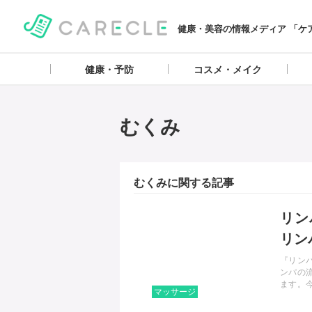
健康・美容の情報メディア 「ケ
健康・予防
コスメ・メイク
むくみ
むくみに関する記事
記事を読む
リン
リン
『リン
ンパの
ます。
マッサージ
法を部