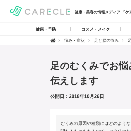
健康・美容の情報メディア 「ケ
健康・予防
コスメ・メイク
【

悩み・症状
足と腰の悩み
ケ
ア
ク
ル
】
足のむくみでお悩
伝えします
公開日：2018年10月26日
むくみの原因や種類にはどのような