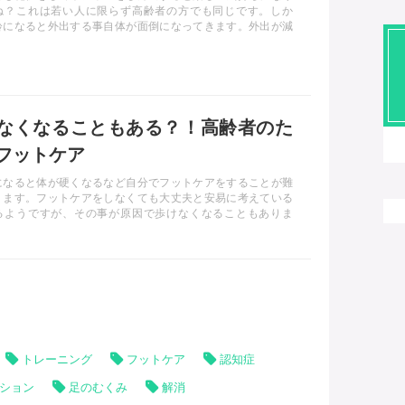
ね？これは若い人に限らず高齢者の方でも同じです。しか
齢になると外出する事自体が面倒になってきます。外出が減
激が減るため、認知症になる、または認知症が進行する可能
ります。そうならないためにも外出して外の空気を吸いに行
ょう！
なくなることもある？！高齢者のた
フットケア
になると体が硬くなるなど自分でフットケアをすることが難
ります。フットケアをしなくても大丈夫と安易に考えている
るようですが、その事が原因で歩けなくなることもありま
れからも元気でいつまでも歩くことができるように、正しい
ケアの方法を知ることが大切です。
トレーニング
フットケア
認知症
ション
足のむくみ
解消