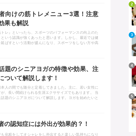
記事を読む
2
者向けの筋トレメニュー3選！注意
効果も解説
筋トレ』といったら、スポーツのパフォーマンスの向上のた
記事を読む
3
うという認識が強くあったと思います。しかし、最近では健
を延ばすという活動が盛んになり、スポーツをしない方や高
中にも、筋トレをしている方が増えています。今回は、高齢
の筋トレのメニューややり方、注意点などを詳しくお伝えし
記事を読む
4
話題のシニアヨガの特徴や効果、注
について解説します！
日本人の間でも随分と定着してきました。主に、若い女性に
すが、長い間続けられる生涯エクササイズでもあります。 当
記事を読む
5
は話題のシニアヨガについて解説します。ヨガを始めたいと
も、年齢や身体の固さを理由に敬遠されている方も多いかと
す。そのような方にぜひシニアヨガについて知っていただ
ャレンジするきっかけになればと思います。
者の認知症には外出が効果的？！
でも化粧をしてオシャレをし外出すると楽しい気持ちになり