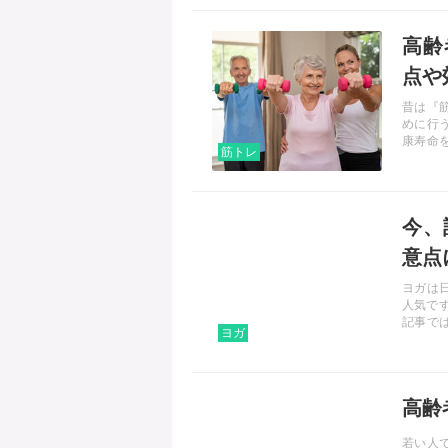
記事を読む
高齢
点や
昔は『
めに行
康寿命
筋トレ
齢者の
者向け
ます。
記事を読む
今、
意点
ヨガは
人気で
記事で
ヨガ
思って
思いま
き、チ
記事を読む
高齢
若い人