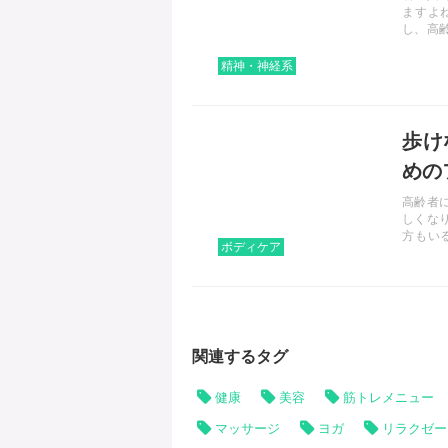
ますよ
し、高
ると刺
性もあ
精神・神経系
きまし
記事を読む
歩け
めの
高齢者
しくな
方もい
ボディケア
す。こ
フット
関連するタグ
健康
美容
筋トレメニュー
マッサージ
ヨガ
リラクゼー