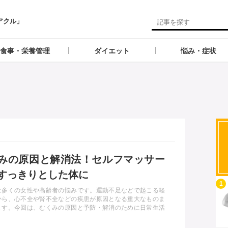
アクル」
食事・栄養管理
ダイエット
悩み・症状
みの原因と解消法！セルフマッサー
すっきりとした体に
記事を読む
1
は多くの女性や高齢者の悩みです。運動不足などで起こる軽
から、心不全や腎不全などの疾患が原因となる重大なものま
ます。今回は、むくみの原因と予防・解消のために日常生活
付けること、マッサージの注意点をご説明します。