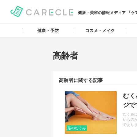
健康・美容の情報メディア 「ケ
健康・予防
コスメ・メイク
高齢者
高齢者に関する記事
記事を読む
むく
ジで
むくみ
いもの
であり
足のむくみ
で気を