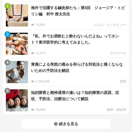
む
2
海外で活躍する鍼灸師たち：第5回 ジョージア・トビ
リシ編 村中 僚太先生
10,691
コラム・インタビュー
む
3
『私、外でお酒飲むと酔わないんだよね』ってホン
ト？東洋医学的に考えてみました。
12,615
アルコール
む
4
胃痛による突然の痛みを和らげる対処法と痛くならな
いための予防法を解説
1,165,845
胃痛
む
5
知的障害と精神遅滞の違いは？知的障害の原因、症
状、予防法、治療法について解説
30,885
精神・神経系
続きを見る