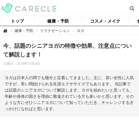
トップ
健康・予防
コスメ・メイク
【
健康・予防
リラクゼーション
ヨガ

ケ
ア
ク
今、話題のシニアヨガの特徴や効果、注意点につい
ル
】
て解説します！
公開日：2018年10月4日
ヨガは日本人の間でも随分と定着してきました。主に、若い女性に人気
ですが、長い間続けられる生涯エクササイズでもあります。 当記事で
は話題のシニアヨガについて解説します。ヨガを始めたいと思っても、
年齢や身体の固さを理由に敬遠されている方も多いかと思います。その
ような方にぜひシニアヨガについて知っていただき、チャレンジするき
っかけになればと思います。