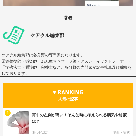
著者
ケアクル編集部
ケアクル編集部は各分野の専門家になります。
柔道整復師・鍼灸師・あん摩マッサージ師・アスレティックトレーナー・
理学療法士・看護師・栄養士など、各分野の専門家が記事執筆及び編集を
しております。
RANKING
人気の記事
む
1
背中の左側が痛い！そんな時に考えられる病気や対策
は？
514,324
悩み・症状