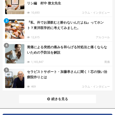
リシ編 村中 僚太先生
10,693
コラム・インタビュー
む
3
『私、外でお酒飲むと酔わないんだよね』ってホン
ト？東洋医学的に考えてみました。
12,615
アルコール
む
4
胃痛による突然の痛みを和らげる対処法と痛くならな
いための予防法を解説
1,165,847
胃痛
む
5
セラピストサポート・加藤孝さんに聞く！芯の強い治
療院作りとは
469
コラム・インタビュー
続きを見る