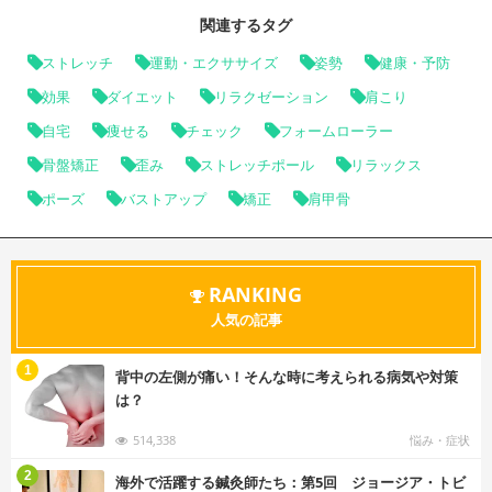
関連するタグ
ストレッチ
運動・エクササイズ
姿勢
健康・予防
効果
ダイエット
リラクゼーション
肩こり
自宅
痩せる
チェック
フォームローラー
骨盤矯正
歪み
ストレッチポール
リラックス
ポーズ
バストアップ
矯正
肩甲骨
RANKING
人気の記事
む
1
背中の左側が痛い！そんな時に考えられる病気や対策
は？
514,338
悩み・症状
む
2
海外で活躍する鍼灸師たち：第5回 ジョージア・トビ