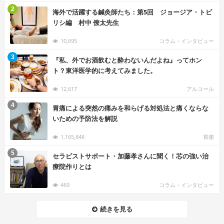
む
2
海外で活躍する鍼灸師たち：第5回 ジョージア・トビ
リシ編 村中 僚太先生
10,695
コラム・インタビュー
む
3
『私、外でお酒飲むと酔わないんだよね』ってホン
ト？東洋医学的に考えてみました。
12,617
アルコール
む
4
胃痛による突然の痛みを和らげる対処法と痛くならな
いための予防法を解説
1,165,848
胃痛
む
5
セラピストサポート・加藤孝さんに聞く！芯の強い治
療院作りとは
469
コラム・インタビュー
続きを見る