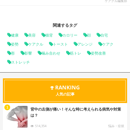
ケアクル編集部
関連するタグ
健康
美容
猫背
カロリー
顔
自宅
姿勢
ケアクル
トースト
アレンジ
ケアク
形
影響
噛み合わせ
筋トレ
姿勢改善
ストレッチ
RANKING
人気の記事
む
1
背中の左側が痛い！そんな時に考えられる病気や対策
は？
514,354
悩み・症状