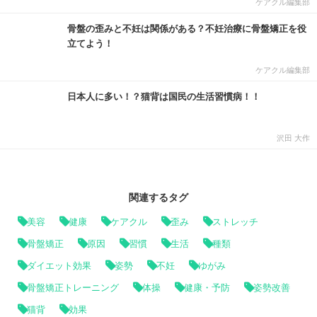
ケアクル編集部
骨盤の歪みと不妊は関係がある？不妊治療に骨盤矯正を役
立てよう！
ケアクル編集部
日本人に多い！？猫背は国民の生活習慣病！！
沢田 大作
関連するタグ
美容
健康
ケアクル
歪み
ストレッチ
骨盤矯正
原因
習慣
生活
種類
ダイエット効果
姿勢
不妊
ゆがみ
骨盤矯正トレーニング
体操
健康・予防
姿勢改善
猫背
効果