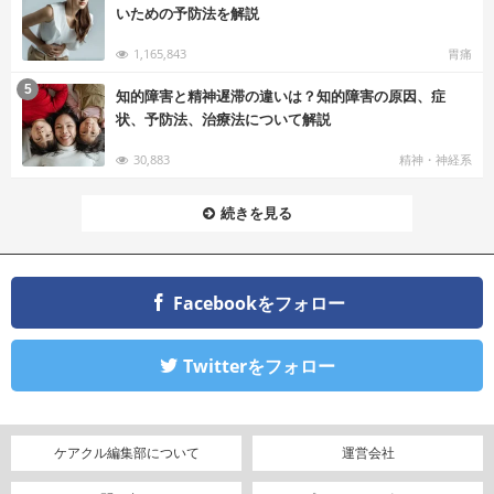
いための予防法を解説
1,165,843
胃痛
む
5
知的障害と精神遅滞の違いは？知的障害の原因、症
状、予防法、治療法について解説
30,883
精神・神経系
続きを見る
Facebookをフォロー
Twitterをフォロー
ケアクル編集部について
運営会社