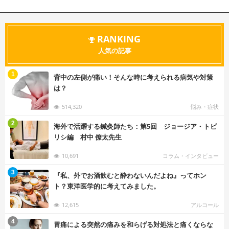
RANKING
人気の記事
む
1
背中の左側が痛い！そんな時に考えられる病気や対策
は？
514,320
悩み・症状
む
2
海外で活躍する鍼灸師たち：第5回 ジョージア・トビ
リシ編 村中 僚太先生
10,691
コラム・インタビュー
む
3
『私、外でお酒飲むと酔わないんだよね』ってホン
ト？東洋医学的に考えてみました。
12,615
アルコール
む
4
胃痛による突然の痛みを和らげる対処法と痛くならな