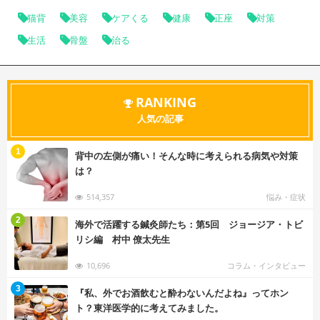
猫背
美容
ケアくる
健康
正座
対策
生活
骨盤
治る
RANKING
人気の記事
む
1
背中の左側が痛い！そんな時に考えられる病気や対策
は？
514,357
悩み・症状
む
2
海外で活躍する鍼灸師たち：第5回 ジョージア・トビ
リシ編 村中 僚太先生
10,696
コラム・インタビュー
む
3
『私、外でお酒飲むと酔わないんだよね』ってホン
ト？東洋医学的に考えてみました。