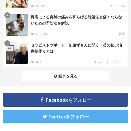
12,617
アルコール
む
4
胃痛による突然の痛みを和らげる対処法と痛くならな
いための予防法を解説
1,165,849
胃痛
む
5
セラピストサポート・加藤孝さんに聞く！芯の強い治
療院作りとは
469
コラム・インタビュー
続きを見る
Facebookをフォロー
Twitterをフォロー