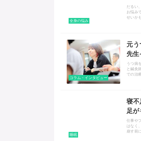
すす
だるい
お悩み
せいか
全身の悩み
れます
本記事
紹介し
記事を読む
元う
先生
うつ病
と鍼灸
での治
コラム・インタビュー
ても活
いて話
記事を読む
寝不
足が
仕事や
はなく
崩す前
睡眠
うな影