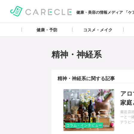
健康・美容の情報メディア 「ケ
健康・予防
コスメ・メイク
精神・神経系
精神・神経系に関する記事
記事を読む
アロ
家庭
最近店
ーと一
テラピ
コラム・インタビュー
も導入
い方に