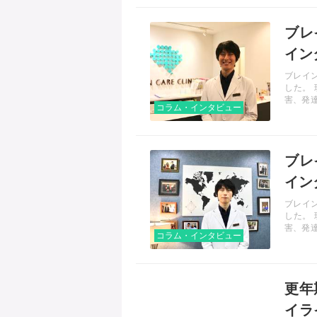
記事を読む
ブレ
イン
ブレイ
した。
害、発
コラム・インタビュー
予防の
されて
います
記事を読む
ブレ
イン
ブレイ
した。
害、発
コラム・インタビュー
予防の
されて
います
記事を読む
更年
イラ