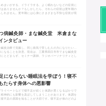
めサプリをご紹介します
、めまいがする、イライラする、よく眠れないなどの症状に
ではありませんか？もしかしたら、それらの症状は更年期の
もしれません。更年期には心身にさまざまな不快な症状が現
。「仕方ない」と諦める前に、改善法を探してみませんか？
の最後には白井田七という専門家がおすすめするサプリをご
ております。
つ病鍼灸師・まな鍼灸堂 米倉まな
インタビュー
を鍼灸治療で克服し、同じ病気で苦しむ人の力になりたい…
師になることを決意。現在は、三重県四日市市でまな鍼灸堂
療にとどまらず、セミナー講師、ラジオパーソナリティとし
躍中のまな鍼灸堂・米倉まな先生に「うつ」と鍼灸治療につ
をお聞きしました。
足にならない睡眠法を学ぼう！寝不
もたらす身体への悪影響
プライベートなどで寝不足が続くと体調が悪くなるばかりで
、精神的にも影響を及ぼしてしまうことがあります。体調を
に寝不足の原因を知ることが大切です。寝不足が体のどのよ
響を与えるのか、寝不足の解消法などをお伝えします。