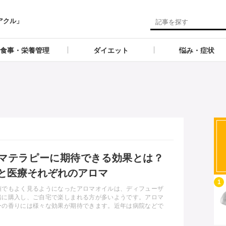
アクル」
食事・栄養管理
ダイエット
悩み・症状
マテラピーに期待できる効果とは？
と医療それぞれのアロマ
記事を読む
1
頭でもよく見るようになったアロマオイルは、ディフューザ
緒に購入し、ご自宅で楽しまれる方が多いようです。アロマ
ーの香りには様々な効果が期待できます。近年は病院などで
されつつあります。今回は家庭と医療のアロマテラピーの使
ついて解説します。