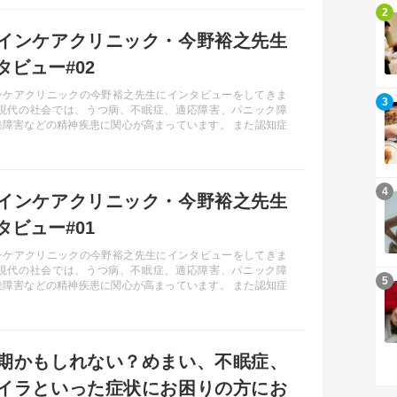
記事を読む
2
インケアクリニック・今野裕之先生
タビュー#02
ンケアクリニックの今野裕之先生にインタビューをしてきま
記事を読む
3
 現代の社会では、うつ病、不眠症、適応障害、パニック障
達障害などの精神疾患に関心が高まっています。 また認知症
為の、老化予防や生活習慣改善などにも取り組む活動を展開
います。 今回はそんな今野先生の活動に迫っていきたいと思
。
記事を読む
4
インケアクリニック・今野裕之先生
タビュー#01
ンケアクリニックの今野裕之先生にインタビューをしてきま
 現代の社会では、うつ病、不眠症、適応障害、パニック障
記事を読む
5
達障害などの精神疾患に関心が高まっています。 また認知症
為の、老化予防や生活習慣改善などにも取り組む活動を展開
います。 今回はそんな今野先生の活動に迫っていきたいと思
。
期かもしれない？めまい、不眠症、
イラといった症状にお困りの方にお