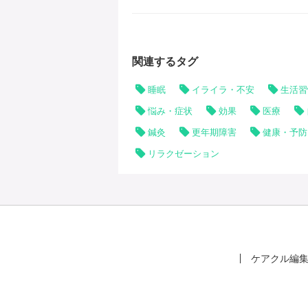
関連するタグ
睡眠
イライラ・不安
生活習
悩み・症状
効果
医療
鍼灸
更年期障害
健康・予防
リラクゼーション
ケアクル編