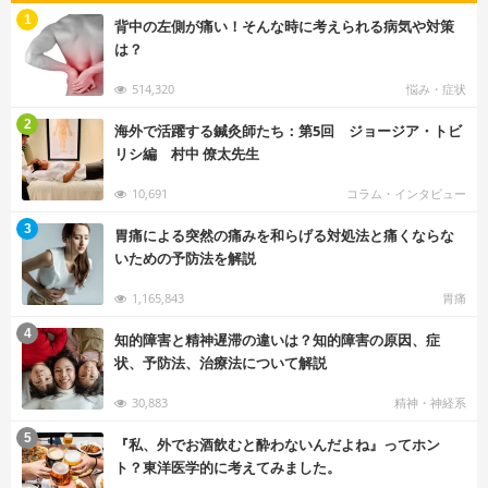
む
1
背中の左側が痛い！そんな時に考えられる病気や対策
は？
514,320
悩み・症状
む
2
海外で活躍する鍼灸師たち：第5回 ジョージア・トビ
リシ編 村中 僚太先生
10,691
コラム・インタビュー
む
3
胃痛による突然の痛みを和らげる対処法と痛くならな
いための予防法を解説
1,165,843
胃痛
む
4
知的障害と精神遅滞の違いは？知的障害の原因、症
状、予防法、治療法について解説
30,883
精神・神経系
む
5
『私、外でお酒飲むと酔わないんだよね』ってホン
ト？東洋医学的に考えてみました。