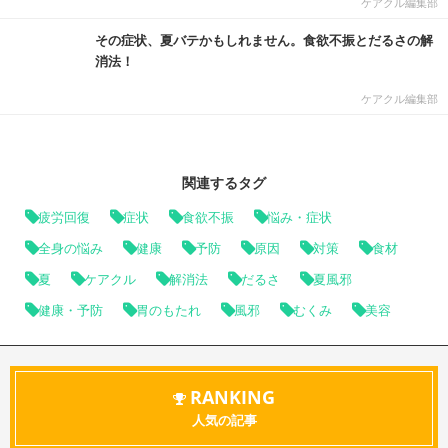
ケアクル編集部
その症状、夏バテかもしれません。食欲不振とだるさの解
消法！
ケアクル編集部
関連するタグ
疲労回復
症状
食欲不振
悩み・症状
全身の悩み
健康
予防
原因
対策
食材
夏
ケアクル
解消法
だるさ
夏風邪
健康・予防
胃のもたれ
風邪
むくみ
美容
RANKING
人気の記事