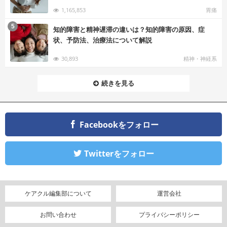
1,165,853
胃痛
む
5
知的障害と精神遅滞の違いは？知的障害の原因、症
状、予防法、治療法について解説
30,893
精神・神経系
続きを見る
Facebookをフォロー
Twitterをフォロー
ケアクル編集部について
運営会社
お問い合わせ
プライバシーポリシー