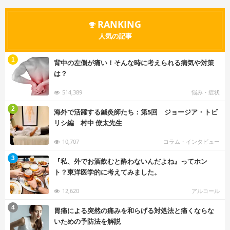
RANKING
人気の記事
む
1
背中の左側が痛い！そんな時に考えられる病気や対策
は？
514,389
悩み・症状
む
2
海外で活躍する鍼灸師たち：第5回 ジョージア・トビ
リシ編 村中 僚太先生
10,707
コラム・インタビュー
む
3
『私、外でお酒飲むと酔わないんだよね』ってホン
ト？東洋医学的に考えてみました。
12,620
アルコール
む
4
胃痛による突然の痛みを和らげる対処法と痛くならな
いための予防法を解説