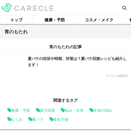
トップ
健康・予防
コスメ・メイク
胃のもたれ
胃のもたれの記事
夏バテの症状や時期、対策は？夏バテ回復レシピも紹介し
ます！
ケアクル編集部
関連するタグ
健康・予防
疲労回復
悩み・症状
全身の悩み
むくみ
夏バテ
食欲不振