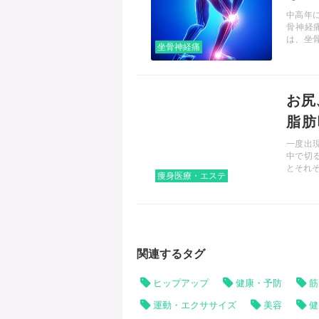
中高年
骨神経
は、坐
坐骨神経痛
法まで
記事を読む
お尻
脂肪
は?
一度出
中で切
とそれ
痩身医療・エステ
関連するタグ
ヒップアップ
健康・予防
筋
運動・エクササイズ
美容
健