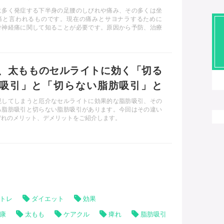
に多く発症する下半身の足腰のしびれや痛み、その多くは坐
痛と言われるものです。現在の痛みとサヨナラするために
骨神経痛に関して知ることが必要です。原因から予防、治療
の解説です。
、太もものセルライトに効く「切る
吸引」と「切らない脂肪吸引」と
現してしまうと厄介なセルライトに効果的な脂肪吸引、その
る脂肪吸引と切らない脂肪吸引があります。今回はその違い
ぞれのメリット、デメリットをご紹介します。
トレ
ダイエット
効果
康
太もも
ケアクル
痺れ
脂肪吸引