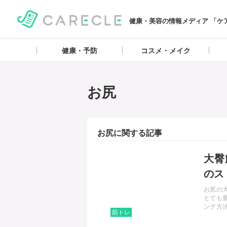
健康・美容の情報メディア 「ケ
健康・予防
コスメ・メイク
お尻
お尻に関する記事
記事を読む
大臀
のス
お尻の
とても
ング方
筋トレ
に行い