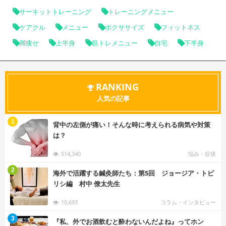
サーキットトレーニング
トレーニングメニュー
ケアクル
メニュー
ボクササイズ
フィットネス
脚痩せ
上半身
筋トレメニュー
自宅
下半身
RANKING
人気の記事
む
1
背中の左側が痛い！そんな時に考えられる病気や対策
は？
514,340
悩み・症状
む
2
海外で活躍する鍼灸師たち：第5回 ジョージア・トビ
リシ編 村中 僚太先生
10,693
コラム・インタビュー
む
3
『私、外でお酒飲むと酔わないんだよね』ってホン