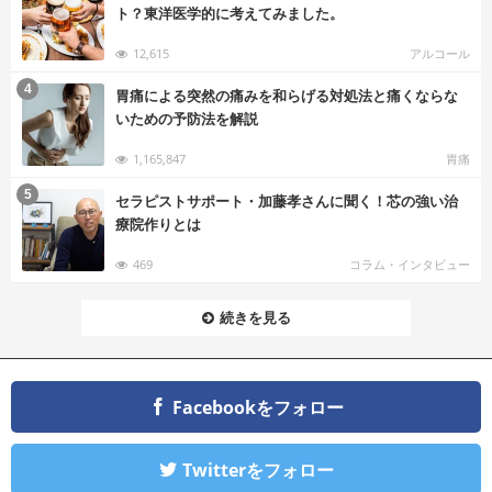
ト？東洋医学的に考えてみました。
12,615
アルコール
む
4
胃痛による突然の痛みを和らげる対処法と痛くならな
いための予防法を解説
1,165,847
胃痛
む
5
セラピストサポート・加藤孝さんに聞く！芯の強い治
療院作りとは
469
コラム・インタビュー
続きを見る
Facebookをフォロー
Twitterをフォロー