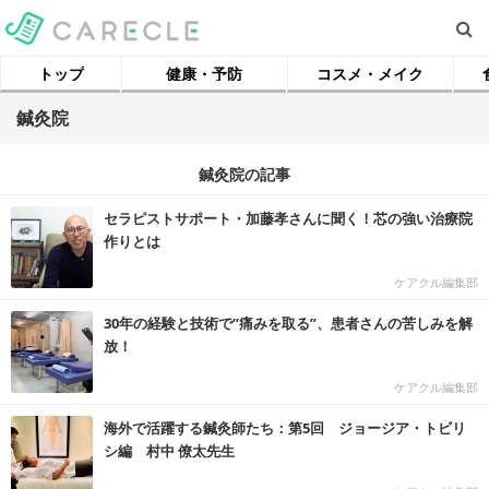
トップ
健康・予防
コスメ・メイク
鍼灸院
鍼灸院の記事
セラピストサポート・加藤孝さんに聞く！芯の強い治療院
作りとは
ケアクル編集部
30年の経験と技術で”痛みを取る”、患者さんの苦しみを解
放！
ケアクル編集部
海外で活躍する鍼灸師たち：第5回 ジョージア・トビリ
シ編 村中 僚太先生