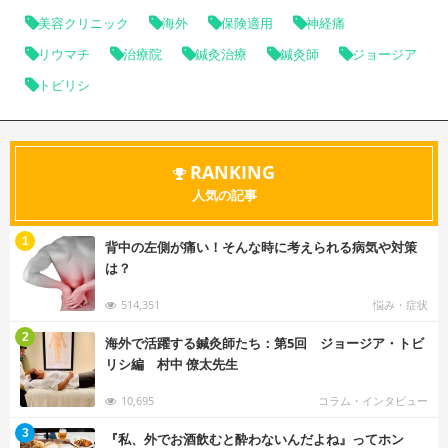
美容クリニック
海外
保険適用
神経痛
リウマチ
治療院
鍼灸治療
鍼灸師
ジョージア
トビリシ
RANKING
人気の記事
む
1
背中の左側が痛い！そんな時に考えられる病気や対策
は？
514,351
悩み・症状
む
2
海外で活躍する鍼灸師たち：第5回 ジョージア・トビ
リシ編 村中 僚太先生
10,695
コラム・インタビュー
む
3
『私、外でお酒飲むと酔わないんだよね』ってホン