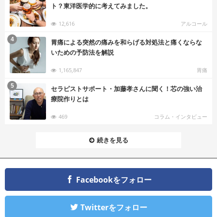
ト？東洋医学的に考えてみました。
12,616
アルコール
む
4
胃痛による突然の痛みを和らげる対処法と痛くならな
いための予防法を解説
1,165,847
胃痛
む
5
セラピストサポート・加藤孝さんに聞く！芯の強い治
療院作りとは
469
コラム・インタビュー
続きを見る
Facebookをフォロー
Twitterをフォロー