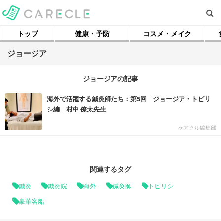
トップ
健康・予防
コスメ・メイク
ジョージア
ジョージアの記事
海外で活躍する鍼灸師たち：第5回 ジョージア・トビリ
シ編 村中 僚太先生
ケアクル編集部
関連するタグ
鍼灸
鍼灸院
海外
鍼灸師
トビリシ
豪華客船