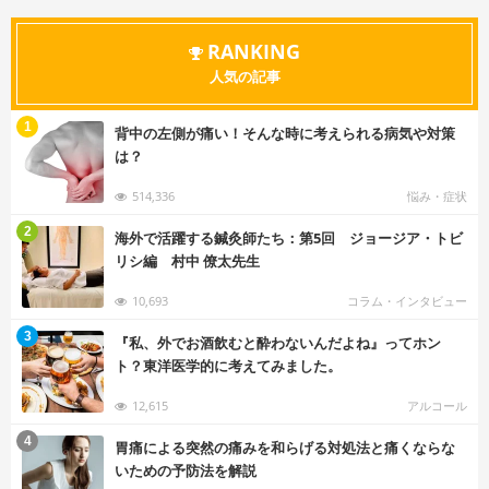
RANKING
人気の記事
む
1
背中の左側が痛い！そんな時に考えられる病気や対策
は？
514,336
悩み・症状
む
2
海外で活躍する鍼灸師たち：第5回 ジョージア・トビ
リシ編 村中 僚太先生
10,693
コラム・インタビュー
む
3
『私、外でお酒飲むと酔わないんだよね』ってホン
ト？東洋医学的に考えてみました。
12,615
アルコール
む
4
胃痛による突然の痛みを和らげる対処法と痛くならな
いための予防法を解説