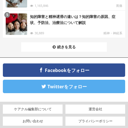
1,165,846
胃痛
む
5
知的障害と精神遅滞の違いは？知的障害の原因、症
状、予防法、治療法について解説
30,889
精神・神経系
続きを見る
Facebookをフォロー
Twitterをフォロー
ケアクル編集部について
運営会社
お問い合わせ
プライバシーポリシー