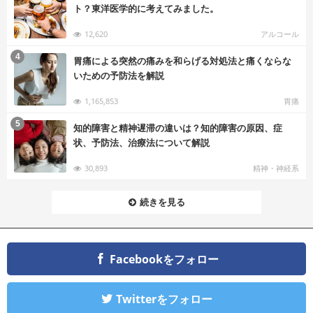
ト？東洋医学的に考えてみました。
12,620
アルコール
む
4
胃痛による突然の痛みを和らげる対処法と痛くならな
いための予防法を解説
1,165,853
胃痛
む
5
知的障害と精神遅滞の違いは？知的障害の原因、症
状、予防法、治療法について解説
30,893
精神・神経系
続きを見る
Facebookをフォロー
Twitterをフォロー