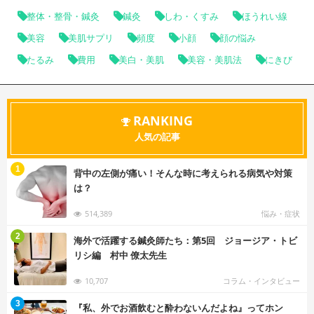
整体・整骨・鍼灸
鍼灸
しわ・くすみ
ほうれい線
美容
美肌サプリ
頻度
小顔
顔の悩み
たるみ
費用
美白・美肌
美容・美肌法
にきび
RANKING
人気の記事
む
1
背中の左側が痛い！そんな時に考えられる病気や対策
は？
514,389
悩み・症状
む
2
海外で活躍する鍼灸師たち：第5回 ジョージア・トビ
リシ編 村中 僚太先生
10,707
コラム・インタビュー
む
3
『私、外でお酒飲むと酔わないんだよね』ってホン