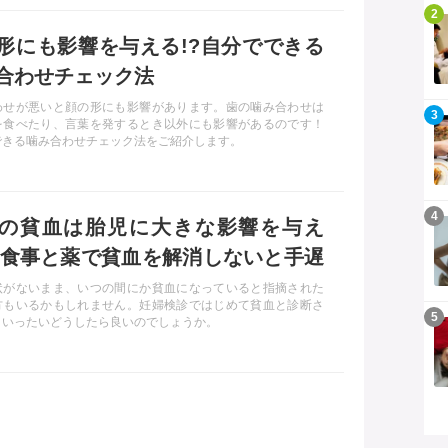
記事を読む
2
形にも影響を与える!?自分でできる
合わせチェック法
わせが悪いと顔の形にも影響があります。歯の噛み合わせは
記事を読む
3
を食べたり、言葉を発するとき以外にも影響があるのです！
できる噛み合わせチェック法をご紹介します。
記事を読む
4
の貧血は胎児に大きな影響を与え
? 食事と薬で貧血を解消しないと手遅
なるかも!!
状がないまま、いつの間にか貧血になっていると指摘された
方もいるかもしれません。妊婦検診ではじめて貧血と診断さ
記事を読む
5
、いったいどうしたら良いのでしょうか。