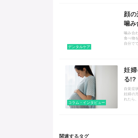
記事を読む
顔の
噛み
噛み合
食べ物
自分で
デンタルケア
記事を読む
妊婦
る!
れに
自覚症
妊婦の
れたら
コラム・インタビュー
関連するタグ