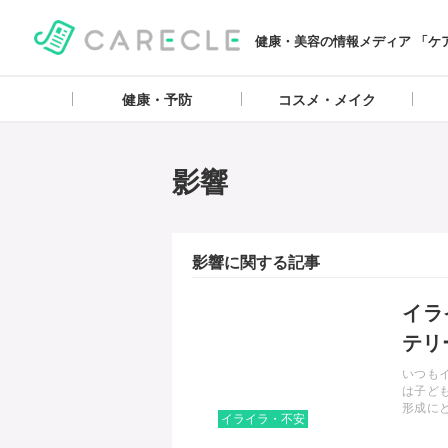
健康・美容の情報メディア 「ケ
健康・予防
コスメ・メイク
影響
影響に関する記事
記事を読む
イラ
テリ
いつも
は子ど
形成に
イライラ・不安
するこ
もに与