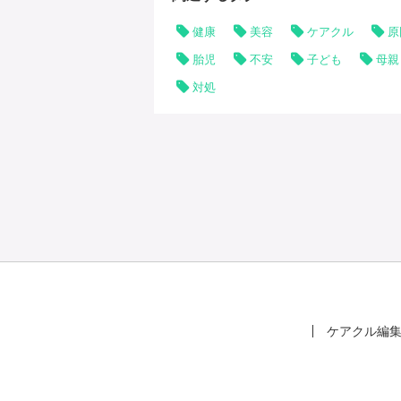
健康
美容
ケアクル
原
胎児
不安
子ども
母親
対処
ケアクル編