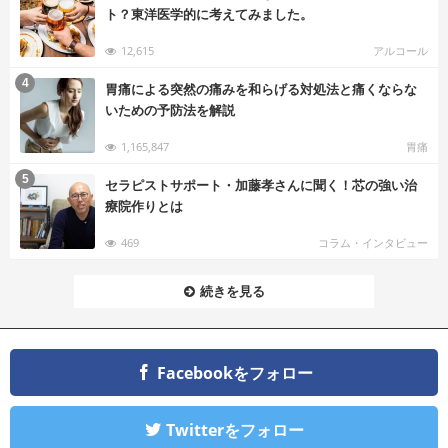
ト？東洋医学的に考えてみました。
12,615
アルコール
む
4
胃痛による突然の痛みを和らげる対処法と痛くならな
いための予防法を解説
1,165,847
胃痛
む
5
セラピストサポート・加藤孝さんに聞く！芯の強い治
療院作りとは
469
コラム・インタビュー
続きを見る
Facebookをフォロー
Twitterをフォロー