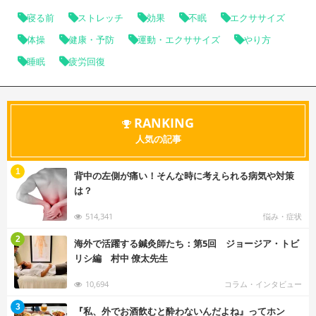
寝る前
ストレッチ
効果
不眠
エクササイズ
体操
健康・予防
運動・エクササイズ
やり方
睡眠
疲労回復
RANKING
人気の記事
む
1
背中の左側が痛い！そんな時に考えられる病気や対策
は？
514,341
悩み・症状
む
2
海外で活躍する鍼灸師たち：第5回 ジョージア・トビ
リシ編 村中 僚太先生
10,694
コラム・インタビュー
む
3
『私、外でお酒飲むと酔わないんだよね』ってホン