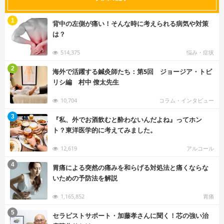
む
1
背中の左側が痛い！そんな時に考えられる病気や対策
は？
514,375
悩み・症状
む
2
海外で活躍する鍼灸師たち：第5回 ジョージア・トビ
リシ編 村中 僚太先生
10,704
コラム・インタビュー
む
3
『私、外でお酒飲むと酔わないんだよね』ってホン
ト？東洋医学的に考えてみました。
12,619
アルコール
む
4
胃痛による突然の痛みを和らげる対処法と痛くならな
いための予防法を解説
1,165,852
胃痛
む
5
セラピストサポート・加藤孝さんに聞く！芯の強い治