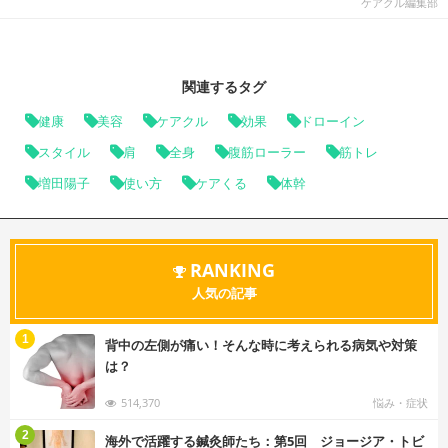
ケアクル編集部
関連するタグ
健康
美容
ケアクル
効果
ドローイン
スタイル
肩
全身
腹筋ローラー
筋トレ
増田陽子
使い方
ケアくる
体幹
RANKING
人気の記事
む
1
背中の左側が痛い！そんな時に考えられる病気や対策
は？
514,370
悩み・症状
む
2
海外で活躍する鍼灸師たち：第5回 ジョージア・トビ