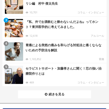
リシ編 村中 僚太先生
10,701
コラム・インタビュー
む
3
『私、外でお酒飲むと酔わないんだよね』ってホン
ト？東洋医学的に考えてみました。
12,618
アルコール
む
4
胃痛による突然の痛みを和らげる対処法と痛くならな
いための予防法を解説
1,165,852
胃痛
む
5
セラピストサポート・加藤孝さんに聞く！芯の強い治
療院作りとは
469
コラム・インタビュー
続きを見る