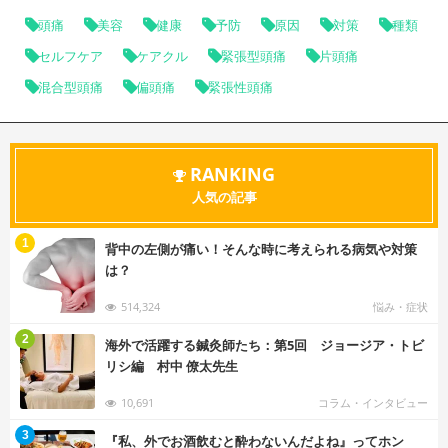
頭痛
美容
健康
予防
原因
対策
種類
セルフケア
ケアクル
緊張型頭痛
片頭痛
混合型頭痛
偏頭痛
緊張性頭痛
RANKING
人気の記事
む
1
背中の左側が痛い！そんな時に考えられる病気や対策
は？
514,324
悩み・症状
む
2
海外で活躍する鍼灸師たち：第5回 ジョージア・トビ
リシ編 村中 僚太先生
10,691
コラム・インタビュー
む
3
『私、外でお酒飲むと酔わないんだよね』ってホン