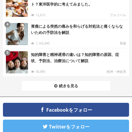
ト？東洋医学的に考えてみました。
12,615
アルコール
む
4
胃痛による突然の痛みを和らげる対処法と痛くならな
いための予防法を解説
1,165,845
胃痛
む
5
知的障害と精神遅滞の違いは？知的障害の原因、症
状、予防法、治療法について解説
30,885
精神・神経系
続きを見る
Facebookをフォロー
Twitterをフォロー