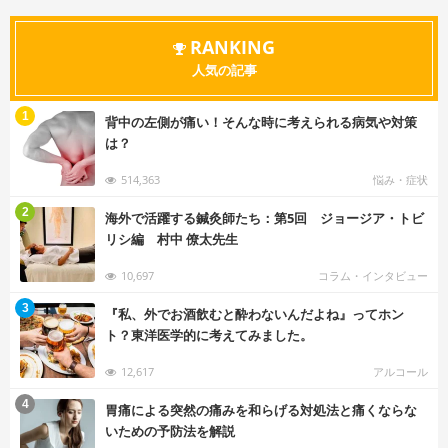
RANKING
人気の記事
む
1
背中の左側が痛い！そんな時に考えられる病気や対策
は？
514,363
悩み・症状
む
2
海外で活躍する鍼灸師たち：第5回 ジョージア・トビ
リシ編 村中 僚太先生
10,697
コラム・インタビュー
む
3
『私、外でお酒飲むと酔わないんだよね』ってホン
ト？東洋医学的に考えてみました。
12,617
アルコール
む
4
胃痛による突然の痛みを和らげる対処法と痛くならな
いための予防法を解説