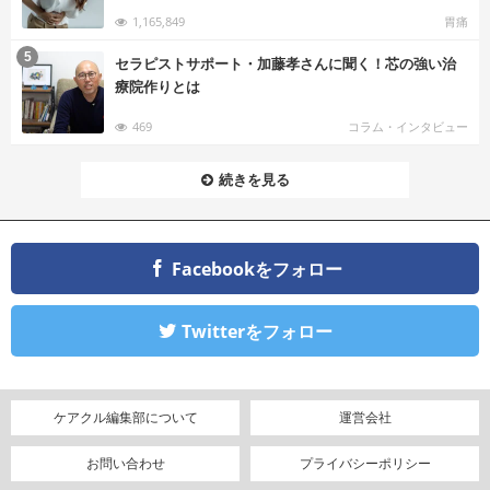
1,165,849
胃痛
む
5
セラピストサポート・加藤孝さんに聞く！芯の強い治
療院作りとは
469
コラム・インタビュー
続きを見る
Facebookをフォロー
Twitterをフォロー
ケアクル編集部について
運営会社
お問い合わせ
プライバシーポリシー