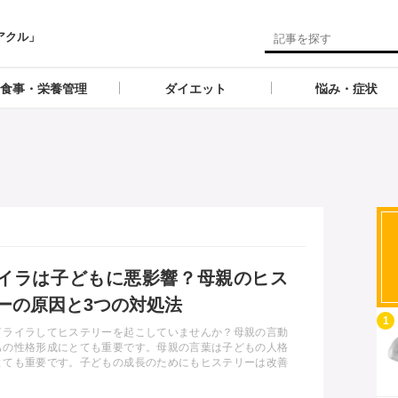
アクル」
食事・栄養管理
ダイエット
悩み・症状
イラは子どもに悪影響？母親のヒス
ーの原因と3つの対処法
記事を読む
1
イライラしてヒステリーを起こしていませんか？母親の言動
もの性格形成にとても重要です。母親の言葉は子どもの人格
とても重要です。子どもの成長のためにもヒステリーは改善
とが大切です。今回は、ヒステリーの原因と改善方法、子ど
える影響についてお話しします。