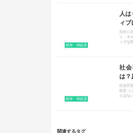
記事を読む
人は
ィブ
自分に
く、ネ
ィブな
精神・神経系
特徴と
記事を読む
社会
は？
社会不安障
疾患（
とはな
精神・神経系
ます。
介して
ないか
関連するタグ