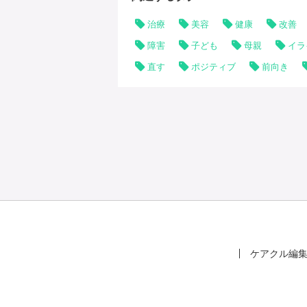
治療
美容
健康
改善
障害
子ども
母親
イラ
直す
ポジティブ
前向き
ケアクル編