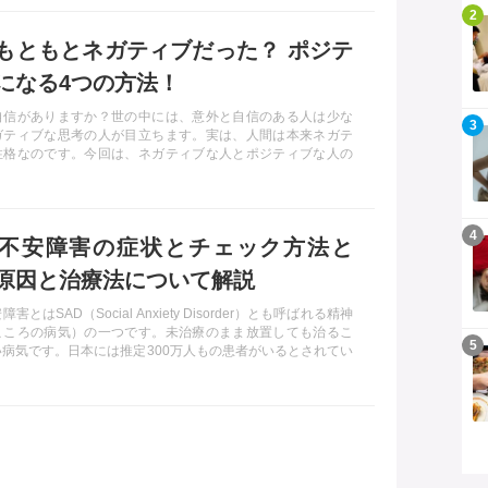
記事を読む
2
もともとネガティブだった？ ポジテ
になる4つの方法！
自信がありますか？世の中には、意外と自信のある人は少な
記事を読む
3
ガティブな思考の人が目立ちます。実は、人間は本来ネガテ
性格なのです。今回は、ネガティブな人とポジティブな人の
、前向きになるための方法をお伝えします。
記事を読む
4
不安障害の症状とチェック方法と
原因と治療法について解説
害とはSAD（Social Anxiety Disorder）とも呼ばれる精神
こころの病気）の一つです。未治療のまま放置しても治るこ
記事を読む
5
い病気です。日本には推定300万人もの患者がいるとされてい
そこで、社会不安障害の症状や原因の他、治療方法なども紹
いきます。チェック項目も載せているため、自分にも傾向が
チェックしてみましょう。