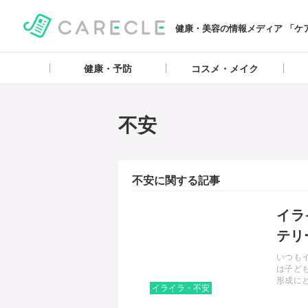
健康・美容の情報メディア 「ケ
健康・予防
コスメ・メイク
不安
不安に関する記事
記事を読む
イラ
テリ
いつも
は子ど
形成に
イライラ・不安
するこ
もに与