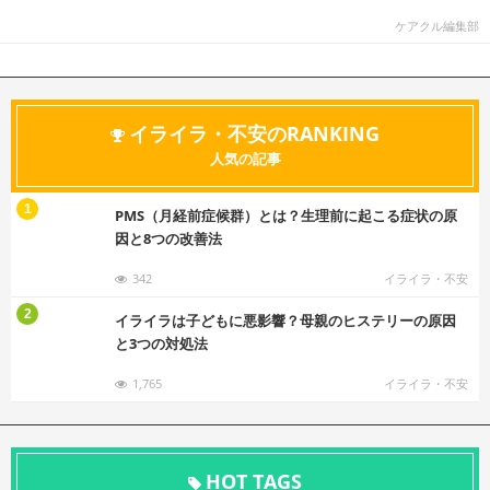
ケアクル編集部
イライラ・不安のRANKING
人気の記事
む
1
PMS（月経前症候群）とは？生理前に起こる症状の原
因と8つの改善法
342
イライラ・不安
む
2
イライラは子どもに悪影響？母親のヒステリーの原因
と3つの対処法
1,765
イライラ・不安
HOT TAGS