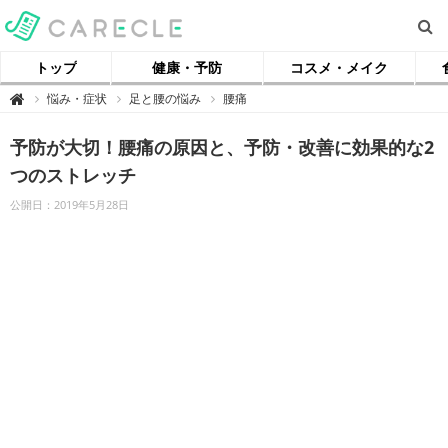
トップ
健康・予防
コスメ・メイク
【
悩み・症状
足と腰の悩み
腰痛

ケ
ア
ク
予防が大切！腰痛の原因と、予防・改善に効果的な2
ル
】
つのストレッチ
公開日：2019年5月28日