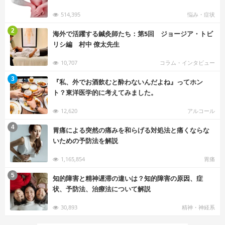
514,395
悩み・症状
む
2
海外で活躍する鍼灸師たち：第5回 ジョージア・トビ
リシ編 村中 僚太先生
10,707
コラム・インタビュー
む
3
『私、外でお酒飲むと酔わないんだよね』ってホン
ト？東洋医学的に考えてみました。
12,620
アルコール
む
4
胃痛による突然の痛みを和らげる対処法と痛くならな
いための予防法を解説
1,165,854
胃痛
む
5
知的障害と精神遅滞の違いは？知的障害の原因、症
状、予防法、治療法について解説
30,893
精神・神経系