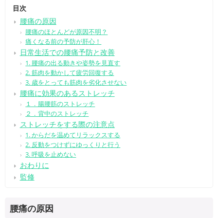
目次
腰痛の原因
腰痛のほとんどが原因不明？
痛くなる前の予防が肝心！
日常生活での腰痛予防と改善
1. 腰痛の出る動きや姿勢を見直す
2. 筋肉を動かして疲労回復する
3. 歳をとっても筋肉を劣化させない
腰痛に効果のあるストレッチ
１．腸腰筋のストレッチ
２．背中のストレッチ
ストレッチをする際の注意点
1. からだを温めてリラックスする
2. 反動をつけずにゆっくりと行う
3. 呼吸を止めない
おわりに
監修
腰痛の原因