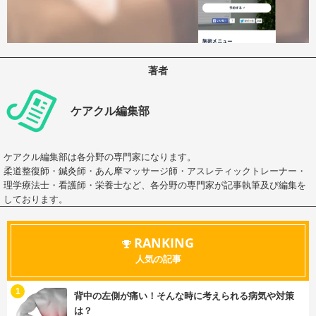
著者
ケアクル編集部
ケアクル編集部は各分野の専門家になります。
柔道整復師・鍼灸師・あん摩マッサージ師・アスレティックトレーナー・
理学療法士・看護師・栄養士など、各分野の専門家が記事執筆及び編集を
しております。
RANKING
人気の記事
む
1
背中の左側が痛い！そんな時に考えられる病気や対策
は？