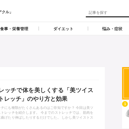
アクル」
食事・栄養管理
ダイエット
悩み・症状
レッチで体を美しくする「美ツイス
トレッチ」のやり方と効果
記事を読む
1
ッチにも種類がたくさんあるのはご存知ですか？ 今回は美ツ
ストレッチを紹介します。 今までのストレッチでは、筋肉を
に曲げたり伸ばしたりするだけでした。 しかし美ツイストス
チでは、すべての部位をひねるように回しながら伸ばしてい
。 したがって、より広い範囲の筋肉の深い部分まで刺激をす