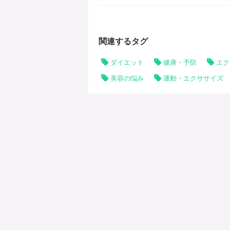
ること
喜ばし
関連するタグ
ダイエット
健康・予防
エク
美容の悩み
運動・エクササイズ