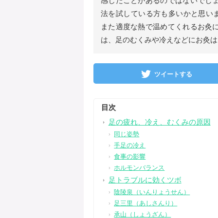
感じたことがあるのではないでしょ
法を試している方も多いかと思い
また適度な熱で温めてくれるお灸に
は、足のむくみや冷えなどにお灸は
ツイートする
目次
足の疲れ、冷え、むくみの原因
同じ姿勢
手足の冷え
食事の影響
ホルモンバランス
足トラブルに効くツボ
陰陵泉（いんりょうせん）
足三里（あしさんり）
承山（しょうざん）