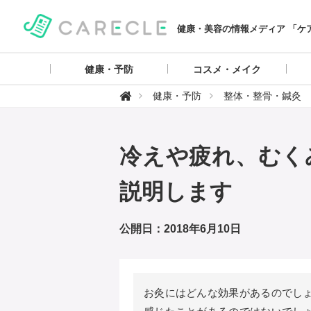
健康・美容の情報メディア 「ケ
健康・予防
コスメ・メイク
【

健康・予防
整体・整骨・鍼灸
ケ
ア
ク
ル
】
冷えや疲れ、むく
説明します
公開日：2018年6月10日
お灸にはどんな効果があるのでしょ