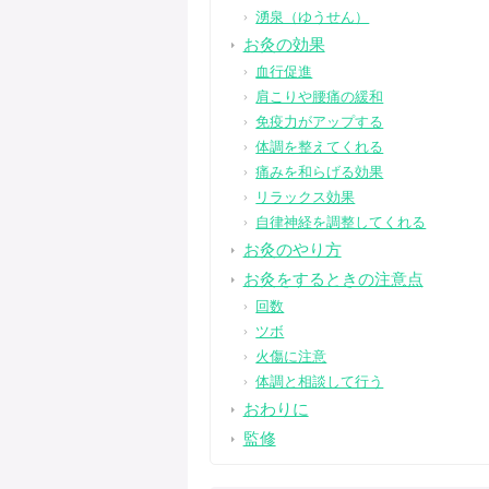
湧泉（ゆうせん）
お灸の効果
血行促進
肩こりや腰痛の緩和
免疫力がアップする
体調を整えてくれる
痛みを和らげる効果
リラックス効果
自律神経を調整してくれる
お灸のやり方
お灸をするときの注意点
回数
ツボ
火傷に注意
体調と相談して行う
おわりに
監修