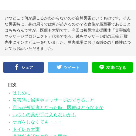
いつどこで何が起こるかわからないのが自然災害というものです。そん
な災害時に、身の周りでは何が起きるのか？衣食住が最重要であること
はもちろんですが、医療も大切です。今回は被災地支援団体「災害鍼灸
マッサージプロジェクト」代表である、鍼灸マッサージ師の三輪 正敬
先生にインタビューを行いました。災害現場における鍼灸の可能性につ
いてもお話いただきました。
シェア
ツイート
友達になる
目次
はじめに
災害時に鍼灸やマッサージのできること
自らが被災者となった時、医療はどうなるか
いつもの薬が手に入らないかも
ケガをしなくても・・・
トイレも大事