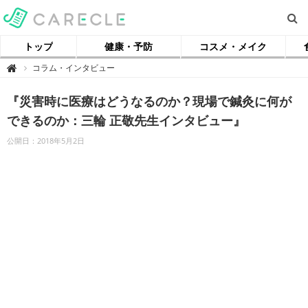
トップ
健康・予防
コスメ・メイク
【
コラム・インタビュー

ケ
ア
ク
『災害時に医療はどうなるのか？現場で鍼灸に何が
ル
】
できるのか：三輪 正敬先生インタビュー』
公開日：2018年5月2日