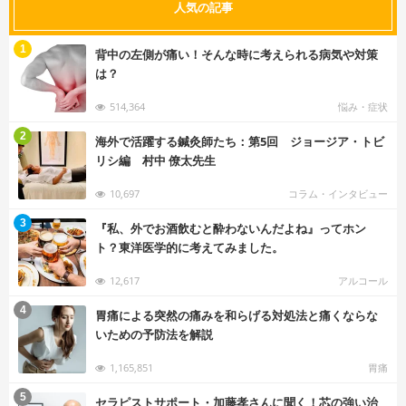
人気の記事
む
1
背中の左側が痛い！そんな時に考えられる病気や対策
は？
514,364
悩み・症状
む
2
海外で活躍する鍼灸師たち：第5回 ジョージア・トビ
リシ編 村中 僚太先生
10,697
コラム・インタビュー
む
3
『私、外でお酒飲むと酔わないんだよね』ってホン
ト？東洋医学的に考えてみました。
12,617
アルコール
む
4
胃痛による突然の痛みを和らげる対処法と痛くならな
いための予防法を解説
1,165,851
胃痛
む
5
セラピストサポート・加藤孝さんに聞く！芯の強い治