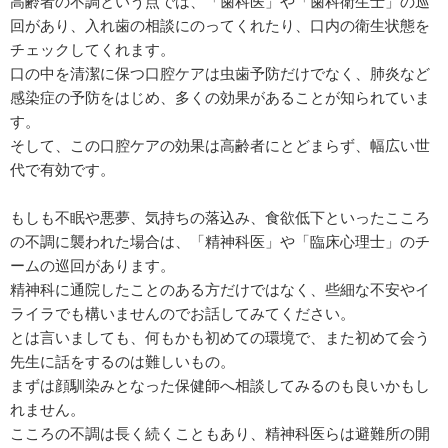
高齢者の不調という点では、「歯科医」や「歯科衛生士」の巡
回があり、入れ歯の相談にのってくれたり、口内の衛生状態を
チェックしてくれます。
口の中を清潔に保つ口腔ケアは虫歯予防だけでなく、肺炎など
感染症の予防をはじめ、多くの効果があることが知られていま
す。
そして、この口腔ケアの効果は高齢者にとどまらず、幅広い世
代で有効です。
もしも不眠や悪夢、気持ちの落込み、食欲低下といったこころ
の不調に襲われた場合は、「精神科医」や「臨床心理士」のチ
ームの巡回があります。
精神科に通院したことのある方だけではなく、些細な不安やイ
ライラでも構いませんのでお話してみてください。
とは言いましても、何もかも初めての環境で、また初めて会う
先生に話をするのは難しいもの。
まずは顔馴染みとなった保健師へ相談してみるのも良いかもし
れません。
こころの不調は長く続くこともあり、精神科医らは避難所の開