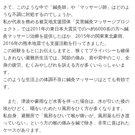
さて、このような中で「鍼灸師」や「マッサージ師」はどのよ
うな不調に対処するのでしょうか。
私が代表を務める被災地支援団体「災害鍼灸マッサージプロジ
ェクト」では2011年の東日本大震災でのべ約6000名の方へ鍼
灸マッサージ治療を提供したほか、2015年の関東東北豪雨、
2016年の熊本地震でも支援活動を行ってきました。
この経験をもとにお伝えしますと、狭くてプライバシーも確保
しきれない避難所生活では、関節の痛み、肩や背中のこり、全
身の疲労、むくみやしびれを訴える方が多くいらっしゃいま
す。
このような生活上の体調不良に鍼灸マッサージはとても有効で
す。
また、津波や豪雨など水害を伴った場合は、水が引いた後の
埃がひどく、咽をいためたり風邪をひく方が多くなります。
私自身、避難所で「風邪をひいて喉が痛いが、風邪薬も行き渡
っていない」という方の喉の痛みを鍼で除き、非常に喜ばれた
ケースがあります。