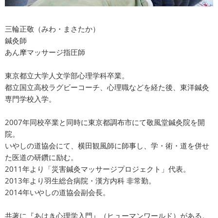
三輪正敬（みわ・まさたか）
鍼灸師
あん摩マッサージ指圧師
東京都立大学人文学部心理学科卒業。
都立国立高校ラグビーコーチ、心理職などを経た後、東洋鍼灸
専門学校入学。
2007年同校卒業と同時に東京都調布市にて敬風堂鍼灸院を開
院。
いやしの道協会にて、横田観風師に師事し、学・術・道を併せ
た医道の研鑽に励む。
2011年より「災害鍼灸マッサージプロジェクト」代表。
2013年より羽生総合病院・漢方内科 非常勤。
2014年いやしの道協会副会長。
共著に『あはき心理学入門』（ヒューマンワールド）がある。