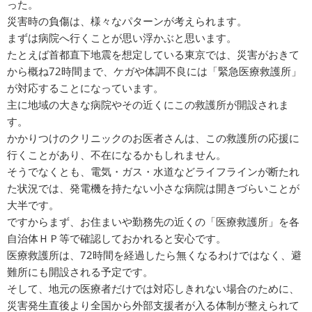
った。
災害時の負傷は、様々なパターンが考えられます。
まずは病院へ行くことが思い浮かぶと思います。
たとえば首都直下地震を想定している東京では、災害がおきて
から概ね72時間まで、ケガや体調不良には「緊急医療救護所」
が対応することになっています。
主に地域の大きな病院やその近くにこの救護所が開設されま
す。
かかりつけのクリニックのお医者さんは、この救護所の応援に
行くことがあり、不在になるかもしれません。
そうでなくとも、電気・ガス・水道などライフラインが断たれ
た状況では、発電機を持たない小さな病院は開きづらいことが
大半です。
ですからまず、お住まいや勤務先の近くの「医療救護所」を各
自治体ＨＰ等で確認しておかれると安心です。
医療救護所は、72時間を経過したら無くなるわけではなく、避
難所にも開設される予定です。
そして、地元の医療者だけでは対応しきれない場合のために、
災害発生直後より全国から外部支援者が入る体制が整えられて