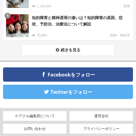
1,165,846
胃痛
む
5
知的障害と精神遅滞の違いは？知的障害の原因、症
状、予防法、治療法について解説
30,889
精神・神経系
続きを見る
Facebookをフォロー
Twitterをフォロー
ケアクル編集部について
運営会社
お問い合わせ
プライバシーポリシー