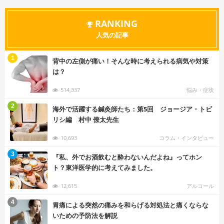
RANKING
人気の記事
む
1
背中の左側が痛い！そんな時に考えられる病気や対策
は？
514,337
悩み・症状
む
2
海外で活躍する鍼灸師たち：第5回 ジョージア・トビ
リシ編 村中 僚太先生
10,693
コラム・インタビュー
む
3
『私、外でお酒飲むと酔わないんだよね』ってホン
ト？東洋医学的に考えてみました。
12,615
アルコール
む
4
胃痛による突然の痛みを和らげる対処法と痛くならな
いための予防法を解説