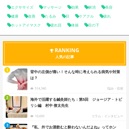
エクササイズ
マッサージ
効果
解消
美容
健康
改善
たるみ
目
ケアクル
疲れ
ホットアイマスク
疲れ目
体操
目の下
RANKING
人気の記事
む
1
背中の左側が痛い！そんな時に考えられる病気や対策
は？
514,340
悩み・症状
む
2
海外で活躍する鍼灸師たち：第5回 ジョージア・トビ
リシ編 村中 僚太先生
10,693
コラム・インタビュー
む
3
『私、外でお酒飲むと酔わないんだよね』ってホン