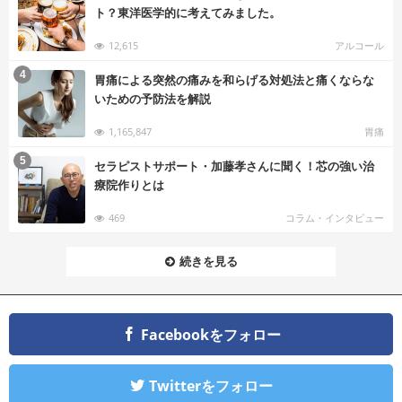
ト？東洋医学的に考えてみました。
12,615
アルコール
む
4
胃痛による突然の痛みを和らげる対処法と痛くならな
いための予防法を解説
1,165,847
胃痛
む
5
セラピストサポート・加藤孝さんに聞く！芯の強い治
療院作りとは
469
コラム・インタビュー
続きを見る
Facebookをフォロー
Twitterをフォロー