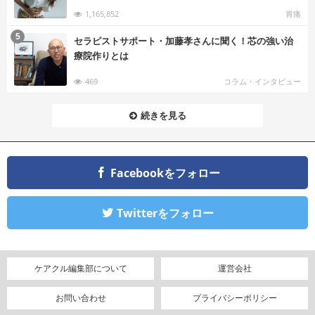
1,165,852
胃痛
む
5
セラピストサポート・加藤孝さんに聞く！芯の強い治
療院作りとは
469
コラム・インタビュー
続きを見る
Facebookをフォロー
Twitterをフォロー
ケアクル編集部について
運営会社
お問い合わせ
プライバシーポリシー