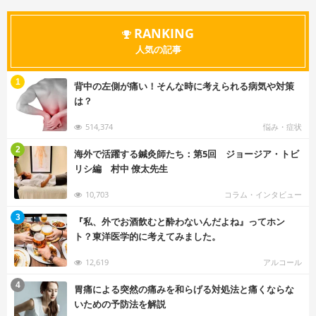
RANKING
人気の記事
む
1
背中の左側が痛い！そんな時に考えられる病気や対策
は？
514,374
悩み・症状
む
2
海外で活躍する鍼灸師たち：第5回 ジョージア・トビ
リシ編 村中 僚太先生
10,703
コラム・インタビュー
む
3
『私、外でお酒飲むと酔わないんだよね』ってホン
ト？東洋医学的に考えてみました。
12,619
アルコール
む
4
胃痛による突然の痛みを和らげる対処法と痛くならな
いための予防法を解説