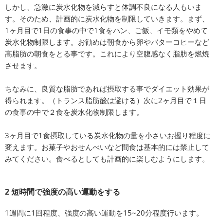
しかし、急激に炭水化物を減らすと体調不良になる人もいま
す。そのため、計画的に炭水化物を制限していきます。まず、
1ヶ月目で1日の食事の中で1食をパン、ご飯、イモ類をやめて
炭水化物制限します。お勧めは朝食から卵やバターコヒーなど
高脂肪の朝食をとる事です。これにより空腹感なく脂肪を燃焼
させます。
ちなみに、良質な脂肪であれば摂取する事でダイエット効果が
得られます。（トランス脂肪酸は避ける）次に2ヶ月目で１日
の食事の中で２食を炭水化物制限します。
3ヶ月目で1食摂取している炭水化物の量を小さいお握り程度に
変えます。お菓子やおせんべいなど間食は基本的には禁止して
みてください。食べるとしても計画的に楽しむようにします。
2 短時間で強度の高い運動をする
1週間に1回程度、強度の高い運動を15~20分程度行います。