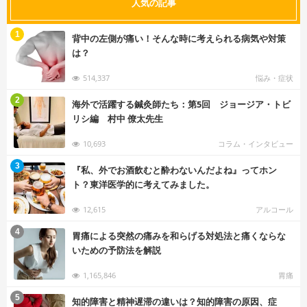
人気の記事
む
1
背中の左側が痛い！そんな時に考えられる病気や対策
は？
514,337
悩み・症状
む
2
海外で活躍する鍼灸師たち：第5回 ジョージア・トビ
リシ編 村中 僚太先生
10,693
コラム・インタビュー
む
3
『私、外でお酒飲むと酔わないんだよね』ってホン
ト？東洋医学的に考えてみました。
12,615
アルコール
む
4
胃痛による突然の痛みを和らげる対処法と痛くならな
いための予防法を解説
1,165,846
胃痛
む
5
知的障害と精神遅滞の違いは？知的障害の原因、症