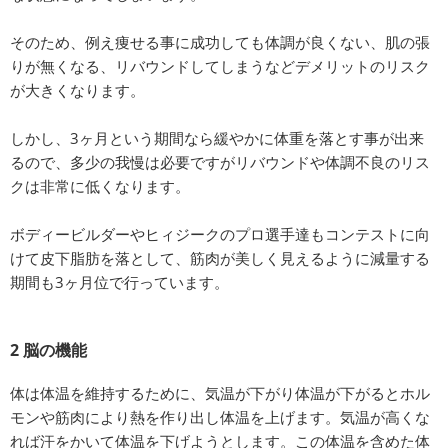
そのため、例え痩せる事に成功しても体調が良くない、肌の張
りが無くなる、リバウンドしてしまうなどデメリットのリスク
が大きくなります。
しかし、3ヶ月という期間なら緩やかに体重を落とす事が出来
るので、多少の我慢は必要ですがリバウンドや体調不良のリス
クは非常に低くなります。
ボディービルダーやヒィジークのプロ選手達もコンテストに向
けて皮下脂肪を落として、筋肉が美しく見えるように減量する
期間も3ヶ月位で行っています。
2 脳の機能
体は体温を維持するために、気温が下がり体温が下がるとホル
モンや筋肉により熱を作り出し体温を上げます。気温が高くな
れば汗をかいて体温を下げようとします。この体温を含めた体