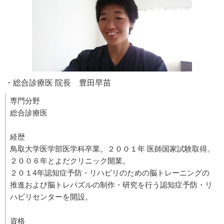
・総合診療医 院長 豊田早苗
専門分野
総合診療医
経歴
鳥取大学医学部医学科卒業。２００１年 医師国家試験取得。
２００６年とよだクリニック開業。
２０１4年認知症予防・リハビリのための脳トレーニングの
推進および脳トレパズルの制作・研究を行う認知症予防・リ
ハビリセンターを開設。
資格