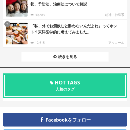
状、予防法、治療法について解説
30,883
精神・神経系
む
5
『私、外でお酒飲むと酔わないんだよね』ってホン
ト？東洋医学的に考えてみました。
12,615
アルコール
続きを見る
HOT TAGS
人気のタグ
Facebookをフォロー