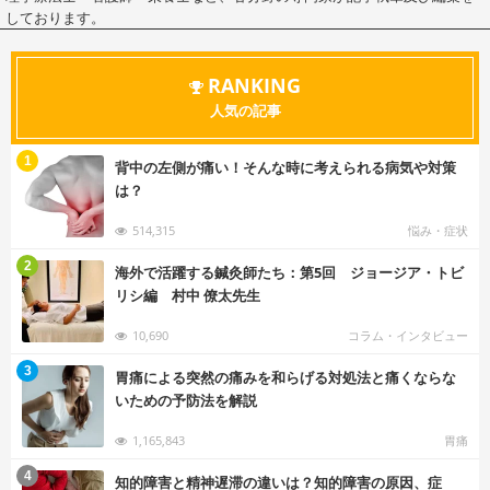
しております。
RANKING
人気の記事
む
1
背中の左側が痛い！そんな時に考えられる病気や対策
は？
514,315
悩み・症状
む
2
海外で活躍する鍼灸師たち：第5回 ジョージア・トビ
リシ編 村中 僚太先生
10,690
コラム・インタビュー
む
3
胃痛による突然の痛みを和らげる対処法と痛くならな
いための予防法を解説
1,165,843
胃痛
む
4
知的障害と精神遅滞の違いは？知的障害の原因、症