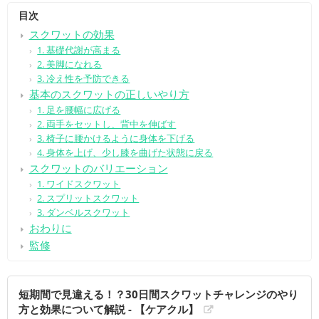
目次
スクワットの効果
1. 基礎代謝が高まる
2. 美脚になれる
3. 冷え性を予防できる
基本のスクワットの正しいやり方
1. 足を腰幅に広げる
2. 両手をセットし、背中を伸ばす
3. 椅子に腰かけるように身体を下げる
4. 身体を上げ、少し膝を曲げた状態に戻る
スクワットのバリエーション
1. ワイドスクワット
2. スプリットスクワット
3. ダンベルスクワット
おわりに
監修
短期間で見違える！？30日間スクワットチャレンジのやり
方と効果について解説 - 【ケアクル】