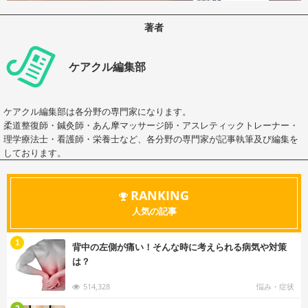
著者
ケアクル編集部
ケアクル編集部は各分野の専門家になります。
柔道整復師・鍼灸師・あん摩マッサージ師・アスレティックトレーナー・
理学療法士・看護師・栄養士など、各分野の専門家が記事執筆及び編集を
しております。
RANKING
人気の記事
む
1
背中の左側が痛い！そんな時に考えられる病気や対策
は？
514,328
悩み・症状
む