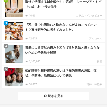
2
海外で活躍する鍼灸師たち：第5回 ジョージア・トビ
リシ編 村中 僚太先生
10,691
コラム・インタビュー
む
3
『私、外でお酒飲むと酔わないんだよね』ってホン
ト？東洋医学的に考えてみました。
12,615
アルコール
む
4
胃痛による突然の痛みを和らげる対処法と痛くならな
いための予防法を解説
1,165,845
胃痛
む
5
知的障害と精神遅滞の違いは？知的障害の原因、症
状、予防法、治療法について解説
30,887
精神・神経系
続きを見る