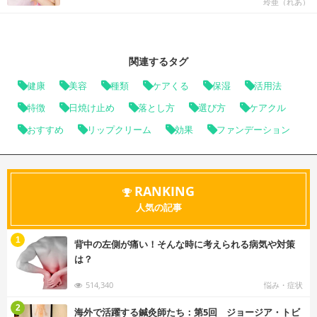
玲亜（れあ）
関連するタグ
健康
美容
種類
ケアくる
保湿
活用法
特徴
日焼け止め
落とし方
選び方
ケアクル
おすすめ
リップクリーム
効果
ファンデーション
RANKING
人気の記事
む
1
背中の左側が痛い！そんな時に考えられる病気や対策
は？
514,340
悩み・症状
む
2
海外で活躍する鍼灸師たち：第5回 ジョージア・トビ