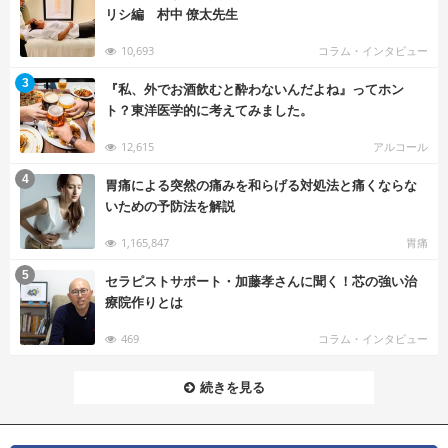
リシ編 村中 僚太先生
10,693
コラム・インタビュー
む
3
『私、外でお酒飲むと酔わないんだよね』ってホン
ト？東洋医学的に考えてみました。
12,615
アルコール
む
4
胃痛による突然の痛みを和らげる対処法と痛くならな
いための予防法を解説
1,165,847
胃痛
む
5
セラピストサポート・加藤孝さんに聞く！芯の強い治
療院作りとは
469
コラム・インタビュー
続きを見る