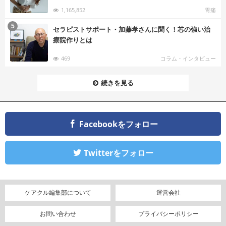
1,165,852
胃痛
む
5
セラピストサポート・加藤孝さんに聞く！芯の強い治
療院作りとは
469
コラム・インタビュー
続きを見る
Facebookをフォロー
Twitterをフォロー
ケアクル編集部について
運営会社
お問い合わせ
プライバシーポリシー