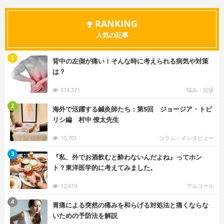
RANKING
人気の記事
む
1
背中の左側が痛い！そんな時に考えられる病気や対策
は？
514,371
悩み・症状
む
2
海外で活躍する鍼灸師たち：第5回 ジョージア・トビ
リシ編 村中 僚太先生
10,701
コラム・インタビュー
む
3
『私、外でお酒飲むと酔わないんだよね』ってホン
ト？東洋医学的に考えてみました。
12,619
アルコール
む
4
胃痛による突然の痛みを和らげる対処法と痛くならな
いための予防法を解説