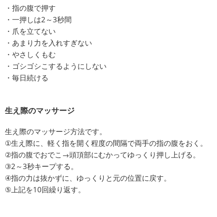
・指の腹で押す
・一押しは2～3秒間
・爪を立てない
・あまり力を入れすぎない
・やさしくもむ
・ゴシゴシこするようにしない
・毎日続ける
生え際のマッサージ
生え際のマッサージ方法です。
①生え際に、軽く指を開く程度の間隔で両手の指の腹をおく。
②指の腹でおでこ→頭頂部にむかってゆっくり押し上げる。
③2～3秒キープする。
④指の力は抜かずに、ゆっくりと元の位置に戻す。
⑤上記を10回繰り返す。