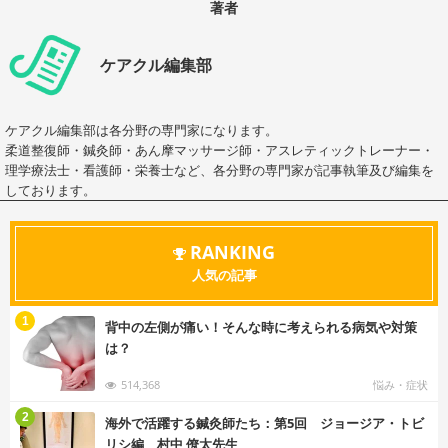
著者
ケアクル編集部
ケアクル編集部は各分野の専門家になります。
柔道整復師・鍼灸師・あん摩マッサージ師・アスレティックトレーナー・
理学療法士・看護師・栄養士など、各分野の専門家が記事執筆及び編集を
しております。
RANKING
人気の記事
む
1
背中の左側が痛い！そんな時に考えられる病気や対策
は？
514,368
悩み・症状
む
2
海外で活躍する鍼灸師たち：第5回 ジョージア・トビ
リシ編 村中 僚太先生