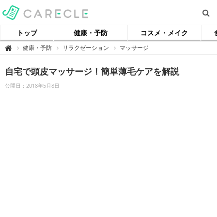
トップ
健康・予防
コスメ・メイク
【
健康・予防
リラクゼーション
マッサージ

ケ
ア
ク
自宅で頭皮マッサージ！簡単薄毛ケアを解説
ル
】
公開日：2018年5月8日