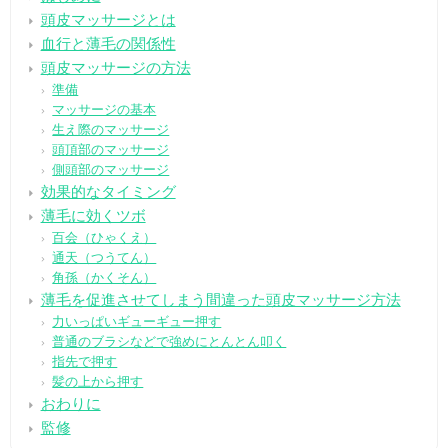
頭皮マッサージとは
血行と薄毛の関係性
頭皮マッサージの方法
準備
マッサージの基本
生え際のマッサージ
頭頂部のマッサージ
側頭部のマッサージ
効果的なタイミング
薄毛に効くツボ
百会（ひゃくえ）
通天（つうてん）
角孫（かくそん）
薄毛を促進させてしまう間違った頭皮マッサージ方法
力いっぱいギューギュー押す
普通のブラシなどで強めにとんとん叩く
指先で押す
髪の上から押す
おわりに
監修