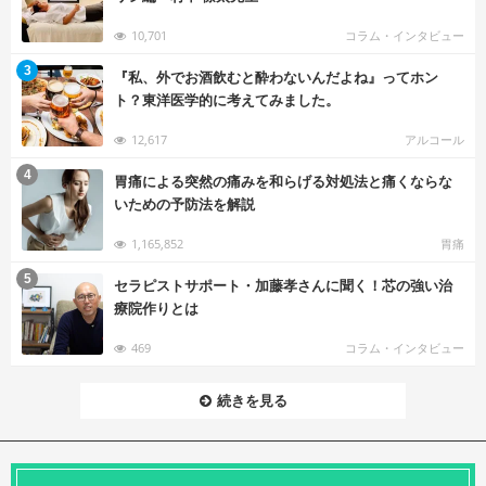
10,701
コラム・インタビュー
む
3
『私、外でお酒飲むと酔わないんだよね』ってホン
ト？東洋医学的に考えてみました。
12,617
アルコール
む
4
胃痛による突然の痛みを和らげる対処法と痛くならな
いための予防法を解説
1,165,852
胃痛
む
5
セラピストサポート・加藤孝さんに聞く！芯の強い治
療院作りとは
469
コラム・インタビュー
続きを見る