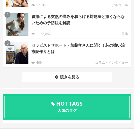
12,615
アルコール
む
4
胃痛による突然の痛みを和らげる対処法と痛くならな
いための予防法を解説
1,165,847
胃痛
む
5
セラピストサポート・加藤孝さんに聞く！芯の強い治
療院作りとは
469
コラム・インタビュー
続きを見る
HOT TAGS
人気のタグ