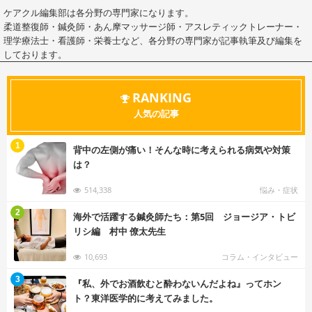
ケアクル編集部は各分野の専門家になります。
柔道整復師・鍼灸師・あん摩マッサージ師・アスレティックトレーナー・
理学療法士・看護師・栄養士など、各分野の専門家が記事執筆及び編集を
しております。
RANKING
人気の記事
む
1
背中の左側が痛い！そんな時に考えられる病気や対策
は？
514,338
悩み・症状
む
2
海外で活躍する鍼灸師たち：第5回 ジョージア・トビ
リシ編 村中 僚太先生
10,693
コラム・インタビュー
む
3
『私、外でお酒飲むと酔わないんだよね』ってホン
ト？東洋医学的に考えてみました。