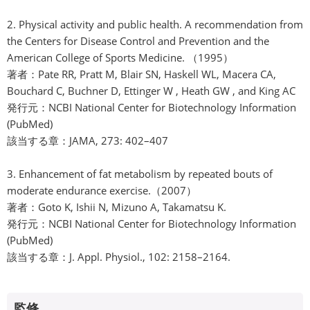
2. Physical activity and public health. A recommendation from
the Centers for Disease Control and Prevention and the
American College of Sports Medicine. （1995）
著者：Pate RR, Pratt M, Blair SN, Haskell WL, Macera CA,
Bouchard C, Buchner D, Ettinger W , Heath GW , and King AC
発行元：NCBI National Center for Biotechnology Information
(PubMed)
該当する章：JAMA, 273: 402–407
3. Enhancement of fat metabolism by repeated bouts of
moderate endurance exercise.（2007）
著者：Goto K, Ishii N, Mizuno A, Takamatsu K.
発行元：NCBI National Center for Biotechnology Information
(PubMed)
該当する章：J. Appl. Physiol., 102: 2158–2164.
監修