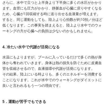
さらに、水中で立つと上半身より下半身に多くの水圧がかかり
ます。血管にも圧力がかかり、静脈血が心臓に戻りやすくなる
ため、心臓が1回収縮する時に送り出せる血液量が増えます。
すると、同じ運動をしても、陸上より心拍数が約10拍／分ほど
低くなります。この事実を踏まえると、陸上より水中でのウォ
ーキングの方が心臓への負担は少ないのかもしれません。
4. 冷たい水中で代謝が活発になる
水温にもよりますが、プールに入っているだけで多くの熱が身
体から奪われていきます。身体は熱の損失を防ぐために皮膚血
管を収縮させるので、血液循環や代謝が活発になります。
その結果、陸上にいる時よりも、多くのエネルギーを消費する
ことになります。これが水中でのウォーキングがダイエットに
良いと言われるもう一つの理由です。
5．運動が苦手でもできる