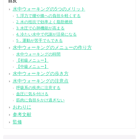
目次
水中ウォーキングの5つのメリット
1. 浮力で腰や膝への負担を軽くする
2. 水の抵抗で効率よく脂肪燃焼
3. 水圧で心肺機能が高まる
4. 冷たい水中で代謝が活発になる
5．運動が苦手でもできる
水中ウォーキングのメニューの作り方
水中ウォーキングの時間
【初級メニュー】
【中級メニュー】
水中ウォーキングの歩き方
水中ウォーキングの注意点
呼吸系の疾患に注意する
血圧に気を付ける
筋肉に負担をかけ過ぎない
おわりに
参考文献
監修