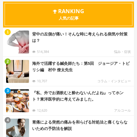
RANKING
人気の記事
む
1
背中の左側が痛い！そんな時に考えられる病気や対策
は？
514,384
悩み・症状
む
2
海外で活躍する鍼灸師たち：第5回 ジョージア・トビ
リシ編 村中 僚太先生
10,707
コラム・インタビュー
む
3
『私、外でお酒飲むと酔わないんだよね』ってホン
ト？東洋医学的に考えてみました。
12,620
アルコール
む
4
胃痛による突然の痛みを和らげる対処法と痛くならな
いための予防法を解説