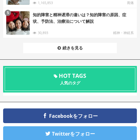
1,165,853
胃痛
む
5
知的障害と精神遅滞の違いは？知的障害の原因、症
状、予防法、治療法について解説
30,893
精神・神経系
続きを見る
HOT TAGS
人気のタグ
Facebookをフォロー
Twitterをフォロー