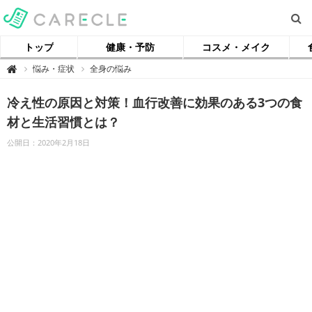
トップ
健康・予防
コスメ・メイク
【
悩み・症状
全身の悩み

ケ
ア
ク
冷え性の原因と対策！血行改善に効果のある3つの食
ル
】
材と生活習慣とは？
公開日：2020年2月18日