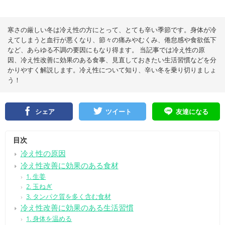
寒さの厳しい冬は冷え性の方にとって、とても辛い季節です。身体が冷
えてしまうと血行が悪くなり、節々の痛みやむくみ、倦怠感や食欲低下
など、あらゆる不調の要因にもなり得ます。 当記事では冷え性の原
因、冷え性改善に効果のある食事、見直しておきたい生活習慣などを分
かりやすく解説します。冷え性について知り、辛い冬を乗り切りましょ
う！
シェア
ツイート
友達になる
目次
冷え性の原因
冷え性改善に効果のある食材
1. 生姜
2. 玉ねぎ
3. タンパク質を多く含む食材
冷え性改善に効果のある生活習慣
1. 身体を温める