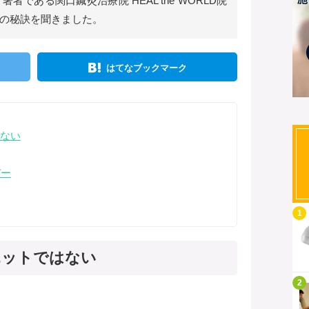
である関口鍼灸治療院 HEAL the WORLD院
の秘訣を聞きました。
はてなブックマーク
ない
バー
記事を読む
1
エットではない
記事を読む
2