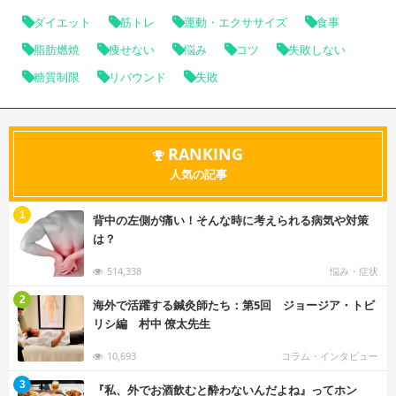
ダイエット
筋トレ
運動・エクササイズ
食事
脂肪燃焼
痩せない
悩み
コツ
失敗しない
糖質制限
リバウンド
失敗
RANKING
人気の記事
む
1
背中の左側が痛い！そんな時に考えられる病気や対策
は？
514,338
悩み・症状
む
2
海外で活躍する鍼灸師たち：第5回 ジョージア・トビ
リシ編 村中 僚太先生
10,693
コラム・インタビュー
む
3
『私、外でお酒飲むと酔わないんだよね』ってホン