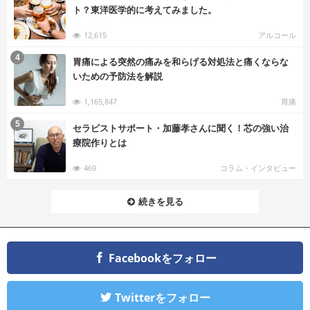
ト？東洋医学的に考えてみました。
12,615
アルコール
む
4
胃痛による突然の痛みを和らげる対処法と痛くならな
いための予防法を解説
1,165,847
胃痛
む
5
セラピストサポート・加藤孝さんに聞く！芯の強い治
療院作りとは
469
コラム・インタビュー
続きを見る
Facebookをフォロー
Twitterをフォロー