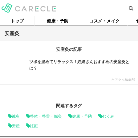
トップ
健康・予防
コスメ・メイク
安産灸
安産灸の記事
ツボを温めてリラックス！妊婦さんおすすめの安産灸と
は？
ケアクル編集部
関連するタグ
鍼灸
整体・整骨・鍼灸
健康・予防
むくみ
安産
妊娠