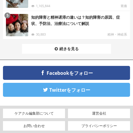
1,165,844
胃痛
む
5
知的障害と精神遅滞の違いは？知的障害の原因、症
状、予防法、治療法について解説
30,883
精神・神経系
続きを見る
Facebookをフォロー
Twitterをフォロー
ケアクル編集部について
運営会社
お問い合わせ
プライバシーポリシー