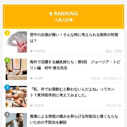
RANKING
人気の記事
む
1
背中の左側が痛い！そんな時に考えられる病気や対策
は？
514,321
悩み・症状
む
2
海外で活躍する鍼灸師たち：第5回 ジョージア・トビ
リシ編 村中 僚太先生
10,691
コラム・インタビュー
む
3
『私、外でお酒飲むと酔わないんだよね』ってホン
ト？東洋医学的に考えてみました。
12,615
アルコール
む
4
胃痛による突然の痛みを和らげる対処法と痛くならな
いための予防法を解説