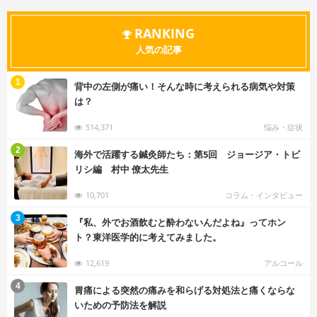
RANKING
人気の記事
む
1
背中の左側が痛い！そんな時に考えられる病気や対策
は？
514,371
悩み・症状
む
2
海外で活躍する鍼灸師たち：第5回 ジョージア・トビ
リシ編 村中 僚太先生
10,701
コラム・インタビュー
む
3
『私、外でお酒飲むと酔わないんだよね』ってホン
ト？東洋医学的に考えてみました。
12,619
アルコール
む
4
胃痛による突然の痛みを和らげる対処法と痛くならな
いための予防法を解説