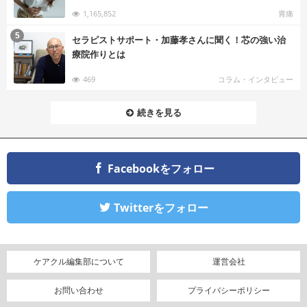
1,165,852
胃痛
む
5
セラピストサポート・加藤孝さんに聞く！芯の強い治
療院作りとは
469
コラム・インタビュー
続きを見る
Facebookをフォロー
Twitterをフォロー
ケアクル編集部について
運営会社
お問い合わせ
プライバシーポリシー