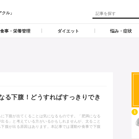
アクル」
食事・栄養管理
ダイエット
悩み・症状
なる下腹！どうすればすっきりでき
記事を読む
1
もに下腹が出てくることは気になるものです。「肥満になる
が出る」と考えている方がいるかもしれませんが、太ること
も下腹が出る原因はあります。本記事では運動や食事で下腹
きりさせるための解消方法をご説明します。