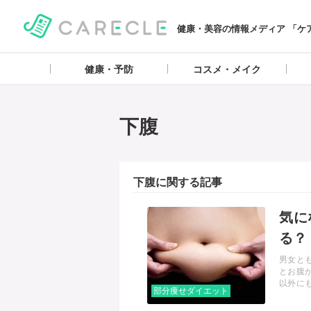
健康・美容の情報メディア 「ケ
健康・予防
コスメ・メイク
下腹
下腹に関する記事
記事を読む
気に
る？
男女と
とお腹
以外に
部分痩せダイエット
をすっ